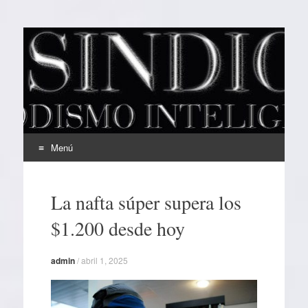
EL SINDICAL
Periodismo Inteligente
Menú
Ir
al
La nafta súper supera los
contenido
$1.200 desde hoy
admin
/
abril 1, 2025