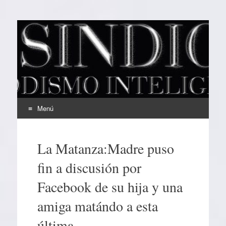
EL SINDICAL
Periodismo Inteligente
Menú
Ir
al
La Matanza:Madre puso
contenido
fin a discusión por
Facebook de su hija y una
amiga matándo a esta
última