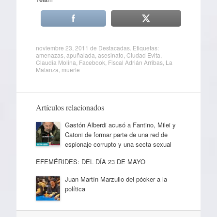
noviembre 23, 2011
de
Destacadas
. Etiquetas:
amenazas
,
apuñalada
,
asesinato
,
Ciudad Evita
,
Claudia Molina
,
Facebook
,
Fiscal Adrián Arribas
,
La
Matanza
,
muerte
Artículos relacionados
Gastón Alberdi acusó a Fantino, Milei y
Catoni de formar parte de una red de
espionaje corrupto y una secta sexual
EFEMÉRIDES: DEL DÍA 23 DE MAYO
Juan Martín Marzullo del pócker a la
política