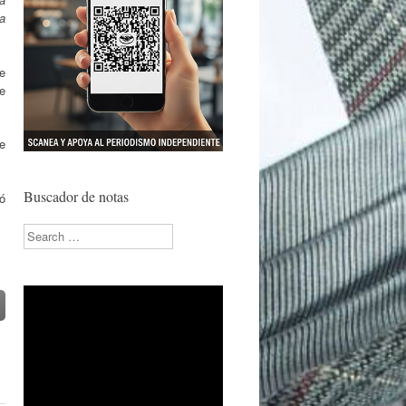
a
e
e
de
Buscador de notas
só
Search