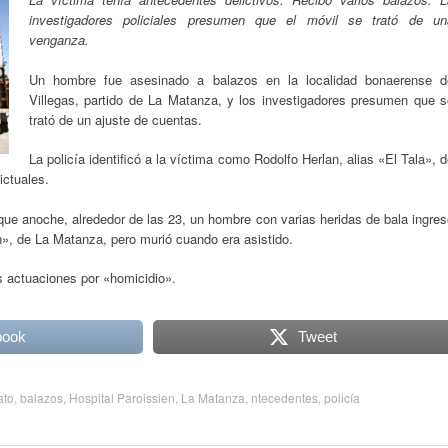
investigadores policiales presumen que el móvil se trató de un
venganza.
Un hombre fue asesinado a balazos en la localidad bonaerense d
Villegas, partido de La Matanza, y los investigadores presumen que s
trató de un ajuste de cuentas.
La policía identificó a la víctima como Rodolfo Herlan, alias «El Tala», 
ctuales.
 que anoche, alrededor de las 23, un hombre con varias heridas de bala ingre
en», de La Matanza, pero murió cuando era asistido.
as actuaciones por «homicidio».
book
Tweet
ato
,
balazos
,
Hospital Paroissien
,
La Matanza
,
ntecedentes
,
policía