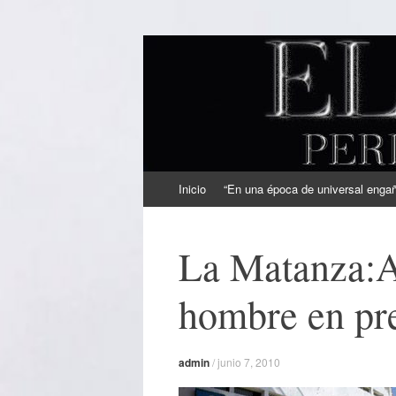
EL SINDICAL
Periodismo Inteligente
Ir
Inicio
“En una época de universal engaño
al
contenido
La Matanza:A
hombre en pre
admin
/
junio 7, 2010