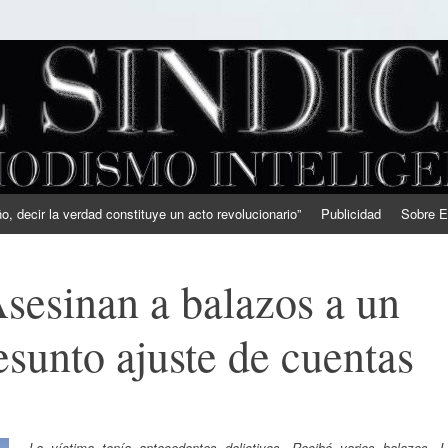
, decir la verdad constituye un acto revolucionario”
Publicidad
Sobre E
sesinan a balazos a un
sunto ajuste de cuentas
La víctima tenía antecedentes delictivos. Recibó varios balazos. L