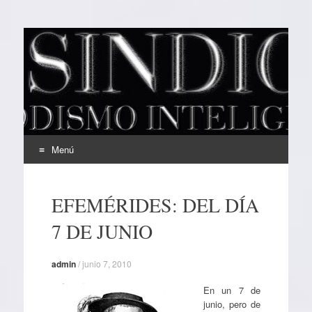
EL SINDICAL
Periodismo Inteligente
Menú
Ir
al
EFEMÉRIDES: DEL DÍA
contenido
7 DE JUNIO
admin
/
junio 7, 2010
En un 7 de
junio, pero de