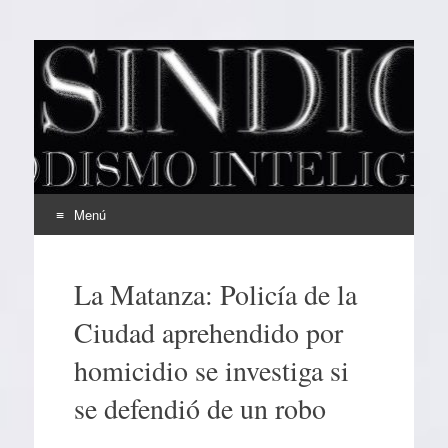
EL SINDICAL
Periodismo Inteligente
Menú
Ir
al
La Matanza: Policía de la
contenido
Ciudad aprehendido por
homicidio se investiga si
se defendió de un robo