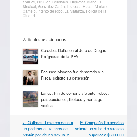
abril 29, 2026
de
Policiales
. Etiquetas:
diario El
Sindical
,
González Catán
,
Inspector Héctor Mariano
Camejo
,
intento de robo
,
La Matanza
,
Policía de la
Ciudad
Artículos relacionados
Córdoba: Detienen al Jefe de Drogas
Peligrosas de la PFA
Facundo Moyano fue demorado y el
Fiscal solicitó su detención
Lanús: Fin de semana violento, robos,
persecuciones, tiroteos y hartazgo
vecinal
Navegación
←
Quilmes: Leve condena a
El Chaqueño Palavecino
por
un pederasta, 12 años de
solicitó un subsidio vitalicio
artículos
prisión por abuso sexual y
superior a $600.000