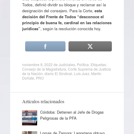
Todos, definió dividir su bloque y reclamar así la
designación del consejero. Para la Corte,
esta
decisión del Frente de Todos “desconoce el
principio de buena fe, cardinal en las relaciones
jurídicas”
, según la resolución conocida hoy.
noviembre 9, 2022
de
Judiciales
,
Política
. Etiquetas:
Consejo de la Magistratura
,
Corte Suprema de Justicia
de la Nación
,
diario El Sindical
,
Luis Juez
,
Martín
Doñate
,
PRO
Artículos relacionados
Córdoba: Detienen al Jefe de Drogas
Peligrosas de la PFA
Lomas de Zamora: Lagostena obtuvo