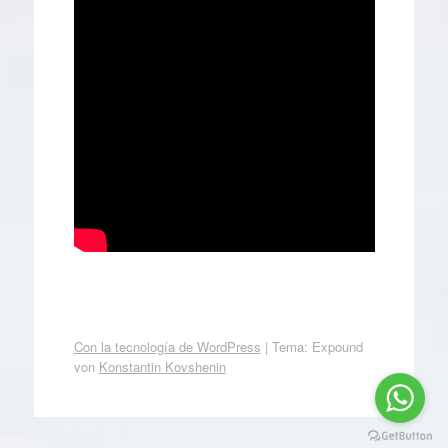
Con la tecnología de WordPress
|
Tema: Expound
von
Konstantin Kovshenin