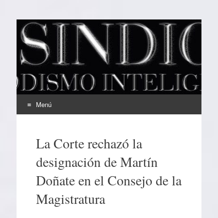
EL SINDICAL
Periodismo Inteligente
Menú
Ir
al
La Corte rechazó la
contenido
designación de Martín
Doñate en el Consejo de la
Magistratura