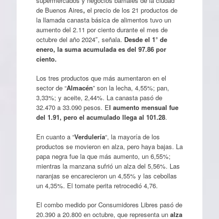
supermercados y negocios barriales de la ciudad
de Buenos Aires
,
el precio de los 21 productos de
la llamada canasta básica de alimentos tuvo un
aumento del 2.11 por ciento durante el mes de
octubre del año 2024″, señala.
Desde el 1° de
enero, la suma acumulada es del 97.86 por
ciento.
Los tres productos que más aumentaron en el
sector de “
Almacén
” son la lecha, 4,55%; pan,
3,33%; y aceite, 2,44%. La canasta pasó de
32.470 a 33.090 pesos. E
l aumento mensual fue
del 1.91, pero el acumulado llega al 101.28
.
En cuanto a “
Verdulería
“, la mayoría de los
productos se movieron en alza, pero haya bajas. La
papa negra fue la que más aumento, un 6,55%;
mientras la manzana sufrió un alza del 5,56%. Las
naranjas se encarecieron un 4,55% y las cebollas
un 4,35%. El tomate perita retrocedió 4,76.
El combo medido por Consumidores Libres pasó de
20.390 a 20.800 en octubre, que representa un
alza