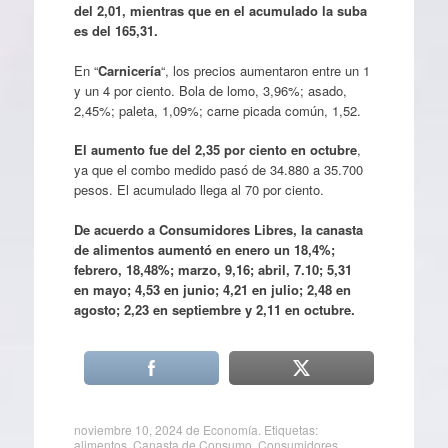
del 2,01, mientras que en el acumulado la suba
es del 165,31.
En “
Carnicería
“, los precios aumentaron entre un 1
y un 4 por ciento. Bola de lomo, 3,96%; asado,
2,45%; paleta, 1,09%; carne picada común, 1,52.
El aumento fue del 2,35 por ciento en octubre
,
ya que el combo medido pasó de 34.880 a 35.700
pesos. El acumulado llega al 70 por ciento.
De acuerdo a Consumidores Libres, la canasta
de alimentos aumentó en enero un 18,4%;
febrero, 18,48%; marzo, 9,16; abril, 7.10; 5,31
en mayo; 4,53 en junio; 4,21 en julio; 2,48 en
agosto; 2,23 en septiembre y 2,11 en octubre.
noviembre 10, 2024
de
Economía
. Etiquetas:
alimentos
,
Canasta de Consumo
,
Consumidores