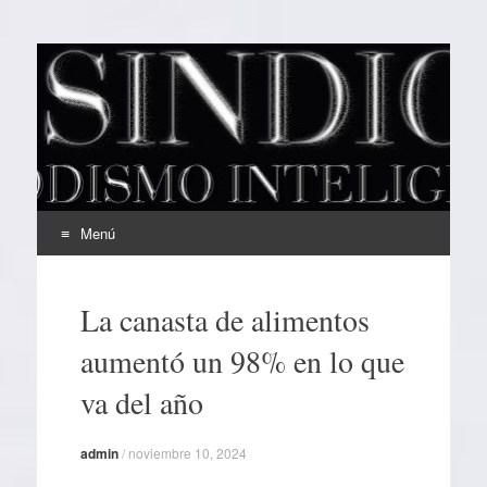
EL SINDICAL
Periodismo Inteligente
Menú
Ir
al
La canasta de alimentos
contenido
aumentó un 98% en lo que
va del año
admin
/
noviembre 10, 2024