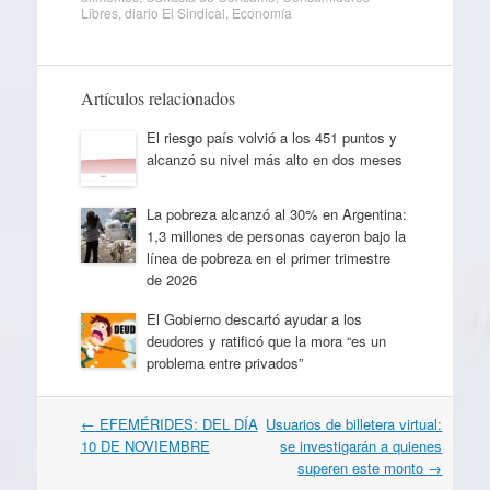
Libres
,
diario El Sindical
,
Economía
Artículos relacionados
El riesgo país volvió a los 451 puntos y
alcanzó su nivel más alto en dos meses
La pobreza alcanzó al 30% en Argentina:
1,3 millones de personas cayeron bajo la
línea de pobreza en el primer trimestre
de 2026
El Gobierno descartó ayudar a los
deudores y ratificó que la mora “es un
problema entre privados”
Navegación
←
EFEMÉRIDES: DEL DÍA
Usuarios de billetera virtual:
por
10 DE NOVIEMBRE
se investigarán a quienes
artículos
superen este monto
→