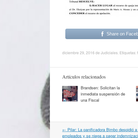
Share on Face
diciembre 29, 2016
de
Judiciales
. Etiquetas:
Artículos relacionados
Brandsen: Solicitan la
inmediata suspensión de
una Fiscal
Navegación
←
Pilar: La panificadora Bimbo despidió a
por
empleados y se niega a pagar indemnizac