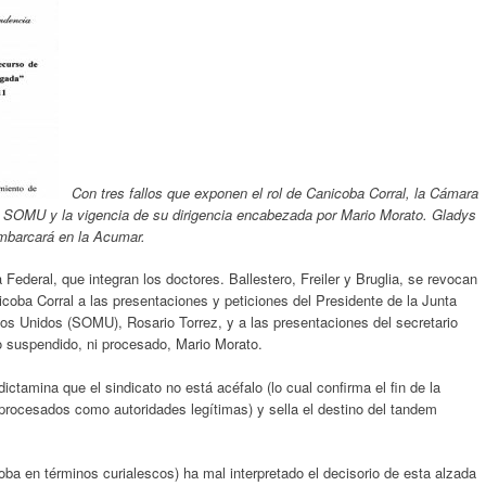
Con tres fallos que exponen el rol de Canicoba Corral, la Cámara
 del SOMU y la vigencia de su dirigencia encabezada por Mario Morato. Gladys
mbarcará en la Acumar.
Federal, que integran los doctores. Ballestero, Freiler y Bruglia, se revocan
coba Corral a las presentaciones y peticiones del Presidente de la Junta
mos Unidos (SOMU), Rosario Torrez, y a las presentaciones del secretario
 suspendido, ni procesado, Mario Morato.
ictamina que el sindicato no está acéfalo (lo cual confirma el fin de la
no procesados como autoridades legítimas) y sella el destino del tandem
oba en términos curialescos) ha mal interpretado el decisorio de esta alzada