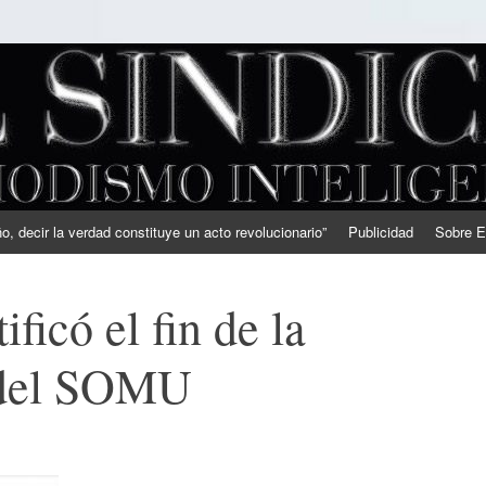
, decir la verdad constituye un acto revolucionario”
Publicidad
Sobre E
ficó el fin de la
 del SOMU