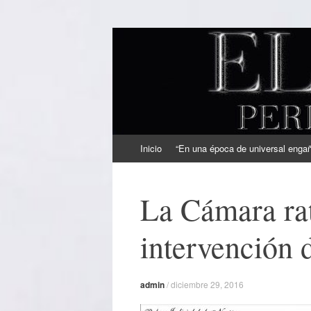
EL SINDICAL
Periodismo Inteligente
Ir
Inicio
“En una época de universal engaño
al
contenido
La Cámara rati
intervención
admin
/
diciembre 29, 2016