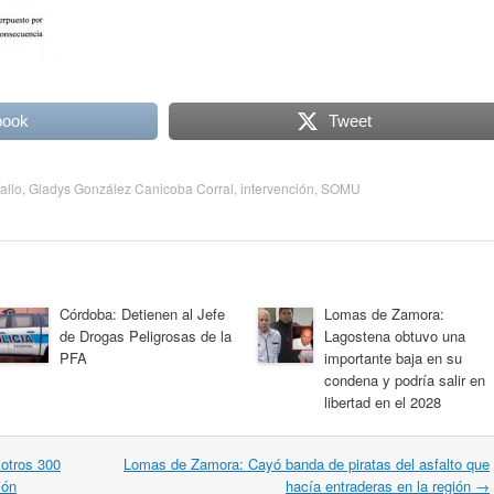
book
Tweet
fallo
,
Gladys González Canicoba Corral
,
intervención
,
SOMU
Córdoba: Detienen al Jefe
Lomas de Zamora:
de Drogas Peligrosas de la
Lagostena obtuvo una
PFA
importante baja en su
condena y podría salir en
libertad en el 2028
 otros 300
Lomas de Zamora: Cayó banda de piratas del asfalto que
ión
hacía entraderas en la región
→