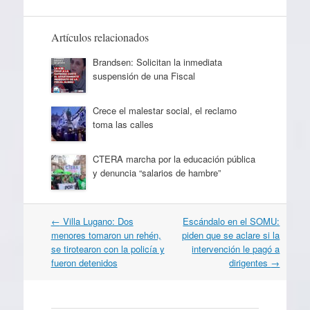
Artículos relacionados
Brandsen: Solicitan la inmediata
suspensión de una Fiscal
Crece el malestar social, el reclamo
toma las calles
CTERA marcha por la educación pública
y denuncia “salarios de hambre”
Navegación
←
Villa Lugano: Dos
Escándalo en el SOMU:
por
menores tomaron un rehén,
piden que se aclare si la
artículos
se tirotearon con la policía y
intervención le pagó a
fueron detenidos
dirigentes
→