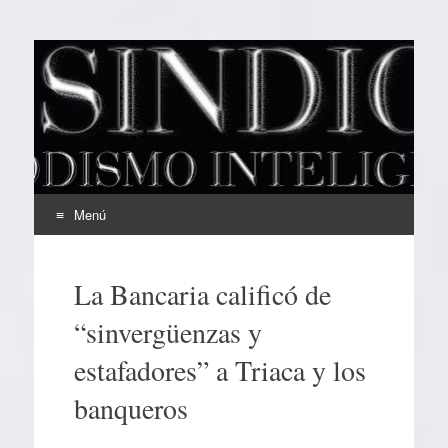
EL SINDICAL
Periodismo Inteligente
Menú
Ir
al
La Bancaria calificó de
contenido
“sinvergüenzas y
estafadores” a Triaca y los
banqueros