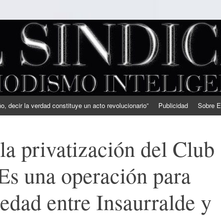
, decir la verdad constituye un acto revolucionario”
Publicidad
Sobre E
la privatización del Club
Es una operación para
iedad entre Insaurralde y