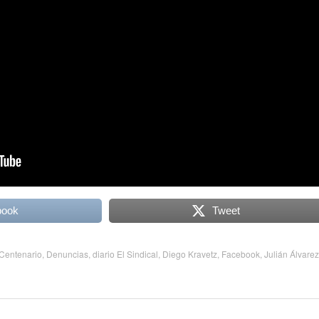
book
Tweet
Centenario
,
Denuncias
,
diario El Sindical
,
Diego Kravetz
,
Facebook
,
Julián Álvarez