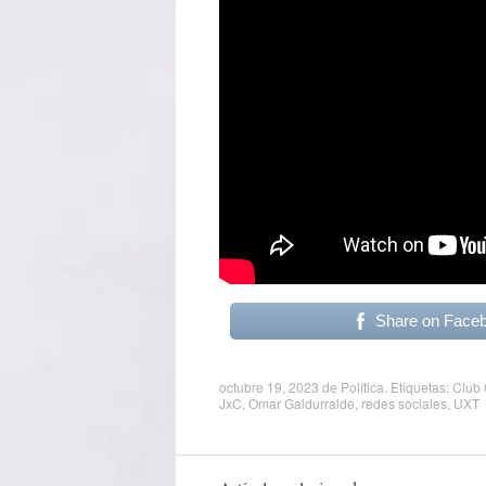
Share on Face
octubre 19, 2023
de
Política
. Etiquetas:
Club 
JxC
,
Omar Galdurralde
,
redes sociales
,
UXT