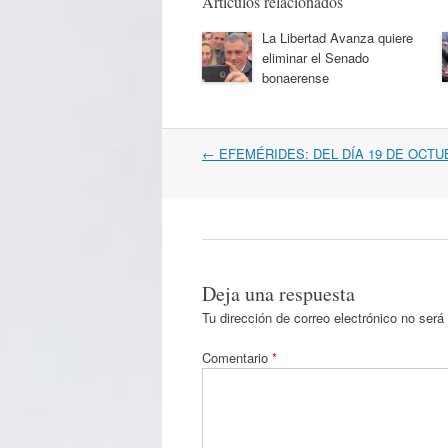
Artículos relacionados
La Libertad Avanza quiere
eliminar el Senado
bonaerense
Navegación
←
EFEMÉRIDES: DEL DÍA 19 DE OCTU
por
artículos
Deja una respuesta
Tu dirección de correo electrónico no será
Comentario
*