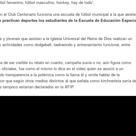
tbol femenino, fútbol masculino, hockey, hay de todo”.
n el Club Centenario funciona una escuela de fútbol municipal a la que asist
n practican deportes los estudiantes de la Escuela de Educación Especia
 y jóvenes que asisten a la Iglesia Universal del Reino de Dios realizan un
ay actividades como dodgeball, taekwondo y entrenamiento funcional, entre
na de ser creíble su relato en cuanto, campaña sucia o no, aún figura como
os oficiales, fue como el mismo lo dice en el video quien se asoció a un
do transparencia a la polémica como la llama él y omite hablar de la
sor que según otros medios distintos al que señala como kirchnerista sería d
 tampoco estarían declarados en la AFIP.