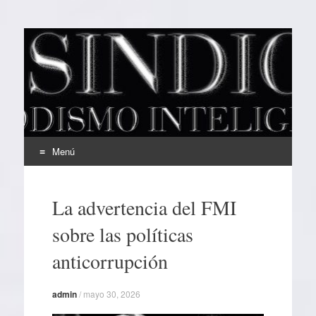
EL SINDICAL
Periodismo Inteligente
Menú
Ir
al
La advertencia del FMI
contenido
sobre las políticas
anticorrupción
admin
/
mayo 30, 2026