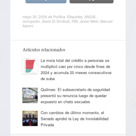
mayo 30, 2026
de
Política
. Etiquetas:
ANDIS
,
corrupción
,
diario El Sindical
,
FMI
,
Javier Milei
,
Manuel
Adorni
Artículos relacionados
La mora total del crédito a personas se
multiplicó casi por cinco desde fines de
2024 y acumula 20 meses consecutivos
de suba
Quilmes: El subsecretario de seguridad
presentó su renuncia luego de quedar
expuesto en chats sexuales
Con cambios de último momento, el
Senado aprobó la Ley de Inviolabilidad
Privada