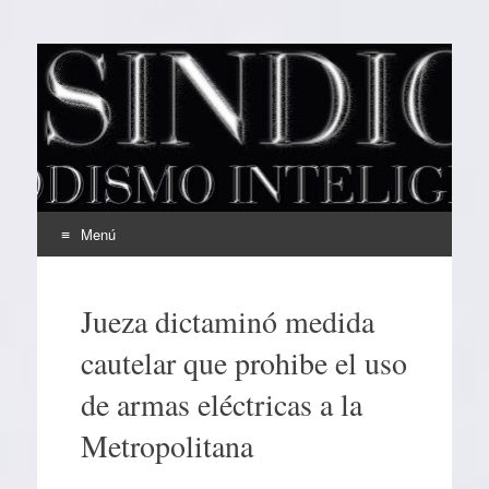
EL SINDICAL
Periodismo Inteligente
Menú
Ir
al
Jueza dictaminó medida
contenido
cautelar que prohibe el uso
de armas eléctricas a la
Metropolitana