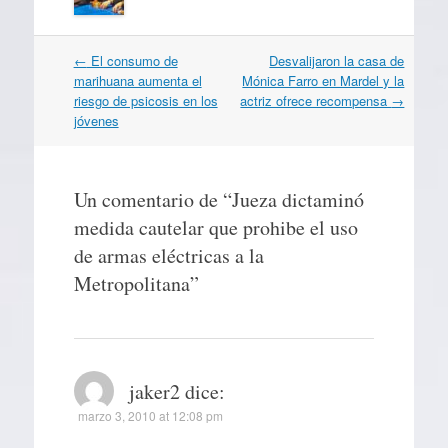
Navegación
←
El consumo de
Desvalijaron la casa de
por
marihuana aumenta el
Mónica Farro en Mardel y la
artículos
riesgo de psicosis en los
actriz ofrece recompensa
→
jóvenes
Un comentario de “
Jueza dictaminó
medida cautelar que prohibe el uso
de armas eléctricas a la
Metropolitana
”
jaker2
dice:
marzo 3, 2010 at 12:08 pm