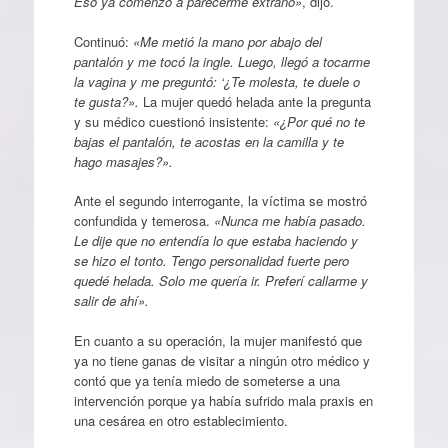
Eso ya comenzó a parecerme extraño»
, dijo.
Continuó:
«Me metió la mano por abajo del
pantalón y me tocó la ingle. Luego, llegó a tocarme
la vagina y me preguntó: ‘¿Te molesta, te duele o
te gusta?».
La mujer quedó helada ante la pregunta
y su médico cuestionó insistente:
«¿Por qué no te
bajas el pantalón, te acostas en la camilla y te
hago masajes?».
Ante el segundo interrogante, la víctima se mostró
confundida y temerosa.
«Nunca me había pasado.
Le dije que no entendía lo que estaba haciendo y
se hizo el tonto. Tengo personalidad fuerte pero
quedé helada. Solo me quería ir. Preferí callarme y
salir de ahí».
En cuanto a su operación, la mujer manifestó que
ya no tiene ganas de visitar a ningún otro médico y
contó que ya tenía miedo de someterse a una
intervención porque ya había sufrido mala praxis en
una cesárea en otro establecimiento.