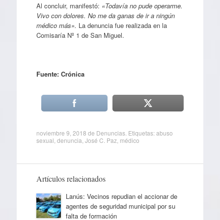
Al concluir, manifestó:
«Todavía no pude operarme.
Vivo con dolores. No me da ganas de ir a ningún
médico más».
La denuncia fue realizada en la
Comisaría Nº 1 de San Miguel.
Fuente: Crónica
noviembre 9, 2018
de
Denuncias
. Etiquetas:
abuso
sexual
,
denuncia
,
José C. Paz
,
médico
Artículos relacionados
Lanús: Vecinos repudian el accionar de
agentes de seguridad municipal por su
falta de formación