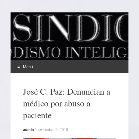
EL SINDICAL
Periodismo Inteligente
Menú
Ir
al
José C. Paz: Denuncian a
contenido
médico por abuso a
paciente
admin
/
noviembre 9, 2018