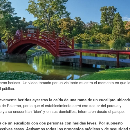
taron heridas. Un video tomado por un visitante muestra el momento en que l
 público.
levemente heridos ayer tras la caída de una rama de un eucalipto ubicad
ño de Palermo, por lo que el establecimiento cerró ese sector del parque y
e ya se encuentran “bien” y en sus domicilios, informaron desde el parque.
de un eucalipto con dos personas con heridas leves. Por supuesto
pectivas casas. Activamos todos los protocolos médicos y de seguridad 