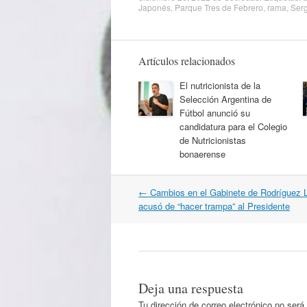
Japonés
,
Parque Tres de Febrero
,
rama
,
Serg
Artículos relacionados
El nutricionista de la
Selección Argentina de
Fútbol anunció su
candidatura para el Colegio
de Nutricionistas
bonaerense
Navegación
←
Cambios en el Gabinete de Rodríguez L
por
acusó de “hacer trampa” al Presidente
artículos
Deja una respuesta
Tu dirección de correo electrónico no será