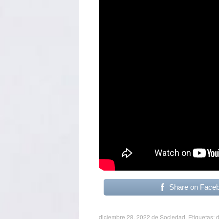
Share on Face
diciembre 28, 2022
de
Sociedad
. Etiquetas:
d