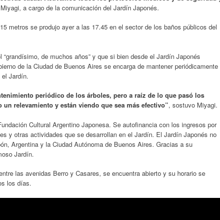
o Miyagi, a cargo de la comunicación del Jardín Japonés.
15 metros se produjo ayer a las 17.45 en el sector de los baños públicos del
ol “grandísimo, de muchos años” y que si bien desde el Jardín Japonés
obierno de la Ciudad de Buenos Aires se encarga de mantener periódicamente
el Jardín.
enimiento periódico de los árboles, pero a raíz de lo que pasó los
un relevamiento y están viendo que sea más efectivo”
, sostuvo Miyagi.
Fundación Cultural Argentino Japonesa. Se autofinancia con los ingresos por
es y otras actividades que se desarrollan en el Jardín. El Jardín Japonés no
pón, Argentina y la Ciudad Autónoma de Buenos Aires. Gracias a su
oso Jardín.
entre las avenidas Berro y Casares, se encuentra abierto y su horario se
s los días.