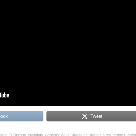
book
Tweet
iario El Sindical
,
eucalipto
,
Gobierno de la Ciudad de Buenos Aires
,
heridos
,
Jardí