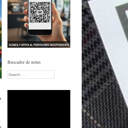
Buscador de notas
Search
a
o
y