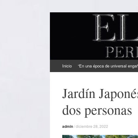
EL SINDICAL
Periodismo Inteligente
Ir
Inicio
“En una época de universal engaño
al
contenido
Jardín Japoné
dos personas
admin
/
diciembre 28, 2022