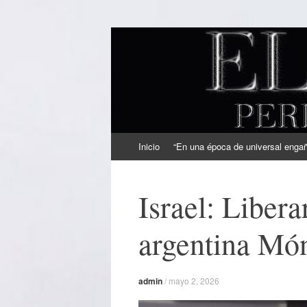
EL SINDICAL
Periodismo Inteligente
Ir
Inicio
“En una época de universal engaño
al
contenido
Israel: Libera
argentina Món
admin
/
mayo 2, 2026