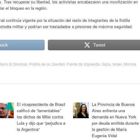
s. Tras recuperar su libertad, los activistas encabezaron una movilización en
iar el bloqueo en la región.
l continúa vigente por la situación del resto de integrantes de la flotilla
stodia militar y podrían ser trasladados a prisiones de máxima seguridad.
book
Tweet
diario El Sindical
,
Flotilla de la Libertad
,
Frente de Izquierda
,
Gaza
,
Israel
,
Mónica
El vicepresidente de Brasil
La Provincia de Buenos
calificó de “lamentables”
Aires enfrenta una
los dichos de Milei contra
demanda en Nueva York
Lula y dijo que “perjudica a
por deuda emitida durante
la Argentina”
la gestión de María
Eugenia Vidal