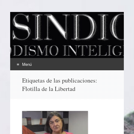
EL SINDICAL
Periodismo Inteligente
Menú
Ir
Etiquetas de las publicaciones:
al
Flotilla de la Libertad
contenido