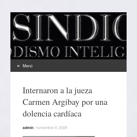
EL SINDICAL
Periodismo Inteligente
Menú
Ir
al
Internaron a la jueza
contenido
Carmen Argibay por una
dolencia cardíaca
admin
/
noviembre 9, 2009