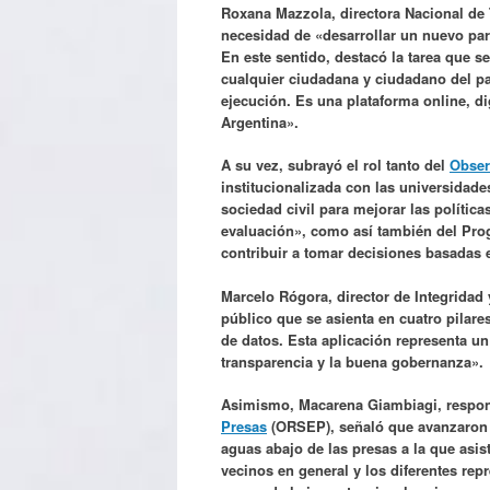
Roxana Mazzola, directora Nacional de T
necesidad de «desarrollar un nuevo pa
En este sentido, destacó la tarea que se
cualquier ciudadana y ciudadano del pa
ejecución. Es una plataforma online, di
Argentina».
A su vez, subrayó el rol tanto del
Obser
institucionalizada con las universidad
sociedad civil para mejorar las política
evaluación», como así también del Pro
contribuir a tomar decisiones basad
Marcelo Rógora, director de Integridad
público que se asienta en cuatro pilare
de datos. Esta aplicación representa un
transparencia y la buena gobernanza».
Asimismo, Macarena Giambiagi, respon
Presas
(ORSEP), señaló que avanzaron e
aguas abajo de las presas a la que asist
vecinos en general y los diferentes rep