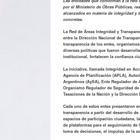
Las entidades que conforman a la Red d
por el Ministerio de Obras Públicas, re
alcanzados en materia de integridad y t
concretas.
La Red de Áreas Integridad y Transpare
entre la Dirección Nacional de Transpar
transparencia de los entes, organismos 
diversas políticas que fueron desarroll
institucional, fortalecen la confianza c
La iniciativa, llamada Integridad en Ac
Agencia de Planificación (APLA), Aut
Argentinos (AySA), Ente Regulador de A
Organismo Regulador de Seguridad de P
Tasaciones de la Nación y la Dirección 
Cada uno de estos entes presentaron en
transparencia a partir del desarrollo de
espacios de participación ciudadana, la
de plataformas para el seguimiento de l
toma de decisiones, el impulso de la so