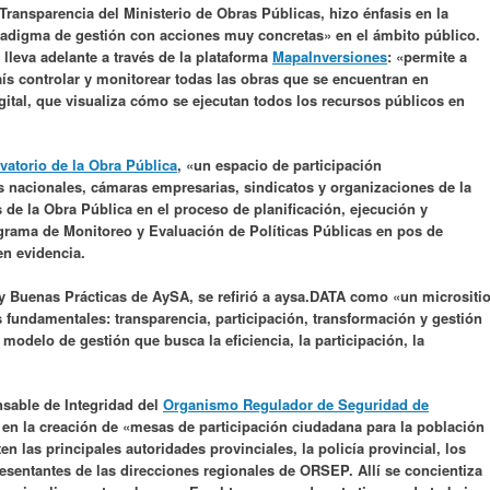
ransparencia del Ministerio de Obras Públicas, hizo énfasis en la
radigma de gestión con acciones muy concretas» en el ámbito público.
 lleva adelante a través de la plataforma
MapaInversiones
: «permite a
ís controlar y monitorear todas las obras que se encuentran en
gital, que visualiza cómo se ejecutan todos los recursos públicos en
vatorio de la Obra Pública
, «un espacio de participación
es nacionales, cámaras empresarias, sindicatos y organizaciones de la
s de la Obra Pública en el proceso de planificación, ejecución y
grama de Monitoreo y Evaluación de Políticas Públicas en pos de
as en evidencia.
 y Buenas Prácticas de AySA, se refirió a aysa.DATA como «un micrositi
s fundamentales: transparencia, participación, transformación y gestión
 modelo de gestión que busca la eficiencia, la participación, la
sable de Integridad del
Organismo Regulador de Seguridad de
n la creación de «mesas de participación ciudadana para la población
en las principales autoridades provinciales, la policía provincial, los
resentantes de las direcciones regionales de ORSEP. Allí se concientiza