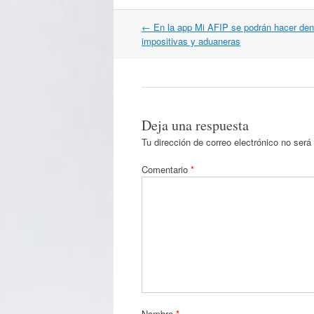
Navegación
←
En la app Mi AFIP se podrán hacer de
por
impositivas y aduaneras
artículos
Deja una respuesta
Tu dirección de correo electrónico no será
Comentario
*
Nombre
*