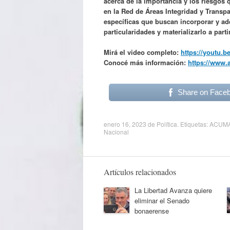
acerca de la importancia y los riesgos
en la Red de Áreas Integridad y Transp
específicas que buscan incorporar y ade
particularidades y materializarlo a part
Mirá el video completo:
https://youtu.
Conocé más información:
https://www.
Share on Face
enero 16, 2023
de
Política
. Etiquetas:
ACUM
Nacional
Artículos relacionados
La Libertad Avanza quiere
eliminar el Senado
bonaerense