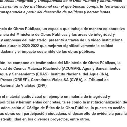
e Áreas Integridad y Transparencia de la Obra Pública y coordinadas
alizaron un video institucional con el que buscan compartir los avances
ransparencia a partir del desarrollo de políticas y herramientas
ncia de Obras Públicas, un espacio que trabaja de manera colaborativa
encia del Ministerio de Obras Públicas y las áreas de integridad y
y empresas del ministerio, presentó a través de un video institucional
adas durante 2020-2022 que mejoran significativamente la calidad
iudadana y el impacto sostenible de las obras públicas.
ción, se compone de testimonios del Ministerio de Obras Públicas, la
oridad de Cuenca Matanza Riachuelo (ACUMAR), Agua y Saneamientos
gua y Saneamiento (ERAS), Instituto Nacional del Agua (INA),
resas (ORSEP), Corredores Viales SA (CVSA), el Tribunal de
Nacional de Vialidad (DNV).
 el material audiovisual un ejemplo en materia de integridad y
 políticas y herramientas concretas, tales como la institucionalización de
 adecuación al Código de Ética de la Obra Pública, la puesta en acción
as obras con participación ciudadana, el desarrollo de evidencia para la
stenibilidad en los diversos proyectos, entre otros.