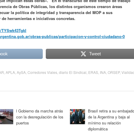
 que implican estas obras». En el transcurso de este tiempo de trabajo
arencia de Obras Públicas, los distintos organismos crearon áreas
cuar la política de integridad y transparencia del MOP a sus
ir de herramientas e iniciativas concretas.
be/TYSwk43TgkI
argentina.gob.ar/obras-publicas/participacion-y-control-ciudadano-0
book
Tweet
AR
,
APLA
,
AySA
,
Corredores Viales
,
diario El Sindical
,
ERAS
,
INA
,
ORSEP
,
Vialida
l Gobierno da marcha atrás
Brasil retira a su embajado
con la desregulación de los
de la Argentina y baja al
puertos
mínimo su relación
diplomática