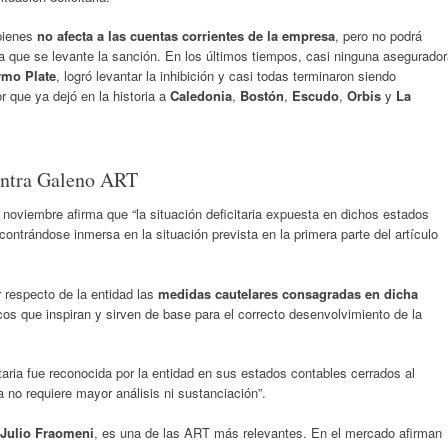
 bienes
no afecta a las cuentas corrientes de la empresa
, pero no podrá
a que se levante la sanción. En los últimos tiempos, casi ninguna asegurado
rmo Plate
, logró levantar la inhibición y casi todas terminaron siendo
r que ya dejó en la historia a
Caledonia
,
Bostón
,
Escudo
,
Orbis
y
La
contra Galeno ART
 noviembre afirma que “la situación deficitaria expuesta en dichos estados
contrándose inmersa en la situación prevista en la primera parte del artículo
 respecto de la entidad las
medidas cautelares consagradas en dicha
cos que inspiran y sirven de base para el correcto desenvolvimiento de la
itaria fue reconocida por la entidad en sus estados contables cerrados al
 no requiere mayor análisis ni sustanciación”.
Julio Fraomeni
, es una de las ART más relevantes. En el mercado afirman