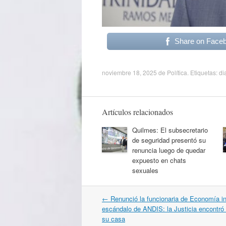
Share on Face
noviembre 18, 2025
de
Política
. Etiquetas:
di
Artículos relacionados
Quilmes: El subsecretario
de seguridad presentó su
renuncia luego de quedar
expuesto en chats
sexuales
Navegación
←
Renunció la funcionaria de Economía in
por
escándalo de ANDIS: la Justicia encontró
artículos
su casa