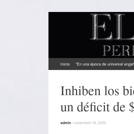
EL SINDICAL
Periodismo Inteligente
Ir
Inicio
“En una época de universal engaño
al
contenido
Inhiben los b
un déficit de
admin
/
noviembre 18, 2025