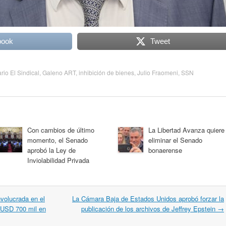
book
Tweet
ario El Sindical
,
Galeno ART
,
inhibición de bienes
,
Julio Fraomeni
,
SSN
Con cambios de último
La Libertad Avanza quiere
momento, el Senado
eliminar el Senado
aprobó la Ley de
bonaerense
Inviolabilidad Privada
volucrada en el
La Cámara Baja de Estados Unidos aprobó forzar la
 USD 700 mil en
publicación de los archivos de Jeffrey Epstein
→