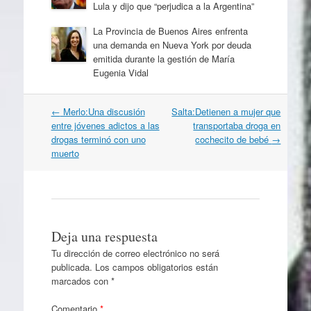
Lula y dijo que “perjudica a la Argentina”
La Provincia de Buenos Aires enfrenta
una demanda en Nueva York por deuda
emitida durante la gestión de María
Eugenia Vidal
Navegación
←
Merlo:Una discusión
Salta:Detienen a mujer que
por
entre jóvenes adictos a las
transportaba droga en
artículos
drogas terminó con uno
cochecito de bebé
→
muerto
Deja una respuesta
Tu dirección de correo electrónico no será
publicada.
Los campos obligatorios están
marcados con
*
Comentario
*