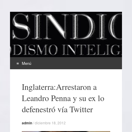
EL SINDICAL
Periodismo Inteligente
Menú
Ir
al
Inglaterra:Arrestaron a
contenido
Leandro Penna y su ex lo
defenestró vía Twitter
admin
/
diciembre 18, 2012