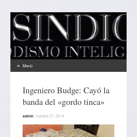
EL SINDICAL
Periodismo Inteligente
Menú
Ir
al
Ingeniero Budge: Cayó la
contenido
banda del «gordo tinca»
admin
/
octubre 27, 2014