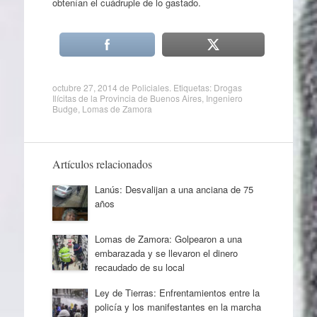
obtenían el cuádruple de lo gastado.
octubre 27, 2014
de
Policiales
. Etiquetas:
Drogas
Ilícitas de la Provincia de Buenos Aires
,
Ingeniero
Budge
,
Lomas de Zamora
Artículos relacionados
Lanús: Desvalijan a una anciana de 75
años
Lomas de Zamora: Golpearon a una
embarazada y se llevaron el dinero
recaudado de su local
Ley de Tierras: Enfrentamientos entre la
policía y los manifestantes en la marcha