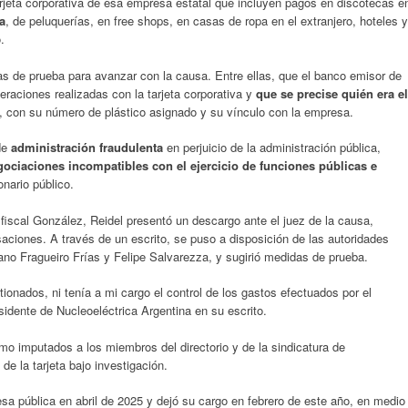
arjeta corporativa de esa empresa estatal que incluyen pagos en discotecas e
a
, de peluquerías, en free shops, en casas de ropa en el extranjero, hoteles y
.
as de prueba para avanzar con la causa. Entre ellas, que el banco emisor de
operaciones realizadas con la tarjeta corporativa y
que se precise quién era el
, con su número de plástico asignado y su vínculo con la empresa.
 de
administración fraudulenta
en perjuicio de la administración pública,
ociaciones incompatibles con el ejercicio de funciones públicas e
onario público.
fiscal González, Reidel presentó un descargo ante el juez de la causa,
aciones. A través de un escrito, se puso a disposición de las autoridades
no Fragueiro Frías y Felipe Salvarezza, y sugirió medidas de prueba.
onados, ni tenía a mi cargo el control de los gastos efectuados por el
sidente de Nucleoeléctrica Argentina en su escrito.
omo imputados a los miembros del directorio y de la sindicatura de
 de la tarjeta bajo investigación.
sa pública en abril de 2025 y dejó su cargo en febrero de este año, en medio