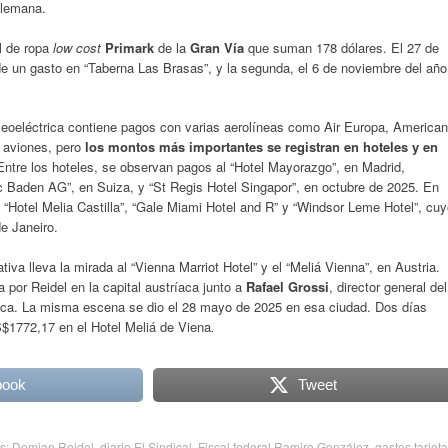
alemana.
l de ropa
low cost
Primark
de la
Gran Vía
que suman 178 dólares. El 27 de
de un gasto en “Taberna Las Brasas”, y la segunda, el 6 de noviembre del año
ucleoeléctrica contiene pagos con varias aerolíneas como Air Europa, American
s aviones, pero
los montos más importantes se registran en hoteles y en
Entre los hoteles, se observan pagos al “Hotel Mayorazgo”, en Madrid,
 Baden AG”, en Suiza, y “St Regis Hotel Singapor”, en octubre de 2025. En
 “Hotel Melia Castilla”, “Gale Miami Hotel and R” y “Windsor Leme Hotel”, cu
e Janeiro.
ativa lleva la mirada al “Vienna Marriot Hotel” y el “Meliá Vienna”, en Austria.
 por Reidel en la capital austríaca junto a
Rafael Grossi
, director general del
ica. La misma escena se dio el 28 mayo de 2025 en esa ciudad. Dos días
US$1772,17 en el Hotel Meliá de Viena
.
book
Tweet
as:
Demian Reidel
,
diario El Sindical
,
Fiscal federal Ramiro González
,
gastos tarjeta