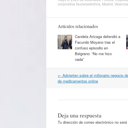
corporativa Nucleoeléctrica
,
Madrid
,
Valencia
Artículos relacionados
Candela Arizaga defendió a
Facundo Moyano tras el
confuso episodio en
Belgrano: “No me hizo
nada”
Navegación
←
Advierten sobre el millonario negocio de
por
de medicamentos online
artículos
Deja una respuesta
Tu dirección de correo electrónico no será