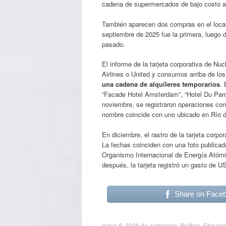
cadena de supermercados de bajo costo 
También aparecen dos compras en el loca
septiembre de 2025 fue la primera, luego 
pasado.
El informe de la tarjeta corporativa de N
Airlines o United y consumos arriba de lo
una cadena de alquileres temporarios
. 
“Facade Hotel Amsterdam”, “Hotel Du Parc
noviembre, se registraron operaciones con
nombre coincide con uno ubicado en Río d
En diciembre, el rastro de la tarjeta corpor
La fechas coinciden con una foto publicada
Organismo Internacional de Energía Atóm
después, la tarjeta registró un gasto de 
Share on Face
mayo 8, 2026
de
Judiciales
,
Política
. Etiquet