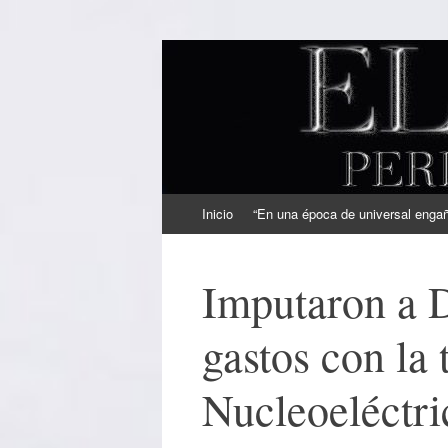
EL SINDICAL
Periodismo Inteligente
Ir
Inicio
“En una época de universal engaño
al
contenido
Imputaron a D
gastos con la 
Nucleoeléctri