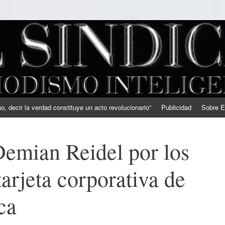
, decir la verdad constituye un acto revolucionario”
Publicidad
Sobre E
emian Reidel por los
tarjeta corporativa de
ca