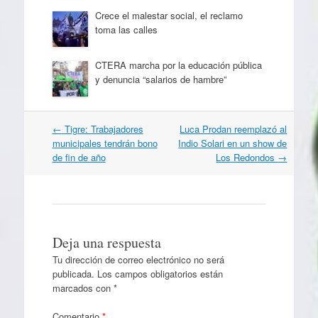
Crece el malestar social, el reclamo
toma las calles
CTERA marcha por la educación pública
y denuncia “salarios de hambre”
Navegación
←
Tigre: Trabajadores
Luca Prodan reemplazó al
por
municipales tendrán bono
Indio Solari en un show de
artículos
de fin de año
Los Redondos
→
Deja una respuesta
Tu dirección de correo electrónico no será
publicada.
Los campos obligatorios están
marcados con
*
Comentario
*