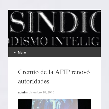
EL SINDICAL
Periodismo Inteligente
Menú
Ir
al
Gremio de la AFIP renovó
contenido
autoridades
admin
/
diciembre 10, 2015