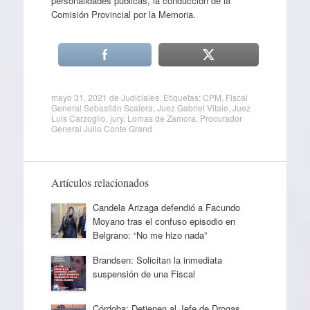
personalidades públicas, la conducción de la
Comisión Provincial por la Memoria.
mayo 31, 2021
de
Judiciales
. Etiquetas:
CPM
,
Fiscal
General Sebastián Scalera
,
Juez Gabriel Vitale
,
Juez
Luis Carzoglio
,
jury
,
Lomas de Zamora
,
Procurador
General Julio Conte Grand
Artículos relacionados
Candela Arizaga defendió a Facundo
Moyano tras el confuso episodio en
Belgrano: “No me hizo nada”
Brandsen: Solicitan la inmediata
suspensión de una Fiscal
Córdoba: Detienen al Jefe de Drogas