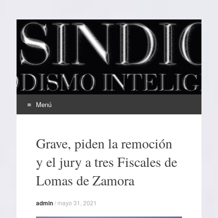
EL SINDICAL
Periodismo Inteligente
Menú
Ir
al
Grave, piden la remoción
contenido
y el jury a tres Fiscales de
Lomas de Zamora
admin
/
mayo 31, 2021