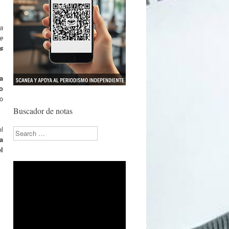
na
e
s
a
o
o
Buscador de notas
el
Search
a
l