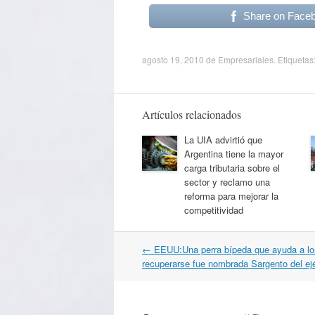
Share on Face
agosto 19, 2010
de
Empresariales
. Etiquetas
Artículos relacionados
La UIA advirtió que
Argentina tiene la mayor
carga tributaria sobre el
sector y reclamo una
reforma para mejorar la
competitividad
Navegación
←
EEUU:Una perra bípeda que ayuda a lo
por
recuperarse fue nombrada Sargento del ejé
artículos