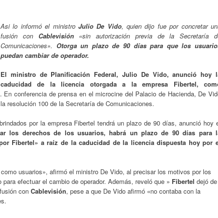
Asi lo informó el ministro
Julio De Vido
, quien dijo fue por concretar u
fusión con
Cablevisión
«sin autorización previa de la Secretaría d
Comunicaciones».
Otorga un plazo de 90 días para que los usuario
puedan cambiar de operador.
El ministro de Planificación Federal, Julio De Vido, anunció hoy l
caducidad de la licencia otorgada a la empresa Fibertel, com
. En conferencia de prensa en el microcine del Palacio de Hacienda, De Vid
n la resolución 100 de la Secretaría de Comunicaciones.
 brindados por la empresa Fibertel tendrá un plazo de 90 días, anunció hoy 
ar los derechos de los usuarios, habrá un plazo de 90 días para l
or Fibertel» a raíz de la caducidad de la licencia dispuesta hoy por e
como usuarios», afirmó el ministro De Vido, al precisar los motivos por los
o para efectuar el cambio de operador. Además, reveló que »
Fibertel
dejó de
a fusión con
Cablevisión
, pese a que De Vido afirmó «no contaba con la
es.