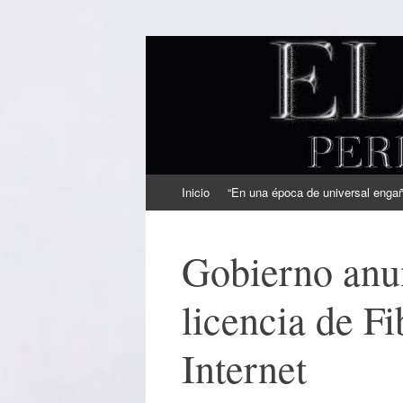
EL SINDICAL
Periodismo Inteligente
Ir
Inicio
“En una época de universal engaño
al
contenido
Gobierno anun
licencia de F
Internet