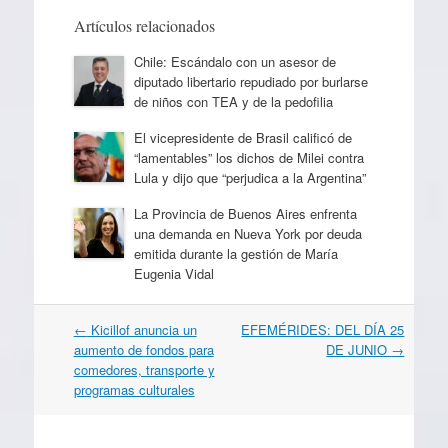
Artículos relacionados
Chile: Escándalo con un asesor de
diputado libertario repudiado por burlarse
de niños con TEA y de la pedofilia
El vicepresidente de Brasil calificó de
“lamentables” los dichos de Milei contra
Lula y dijo que “perjudica a la Argentina”
La Provincia de Buenos Aires enfrenta
una demanda en Nueva York por deuda
emitida durante la gestión de María
Eugenia Vidal
Navegación
←
Kicillof anuncia un
EFEMÉRIDES: DEL DÍA 25
por
aumento de fondos para
DE JUNIO
→
artículos
comedores, transporte y
programas culturales