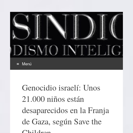
EL SINDICAL
Periodismo Inteligente
Menú
Ir
al
Genocidio israelí: Unos
contenido
21.000 niños están
desaparecidos en la Franja
de Gaza, según Save the
Children