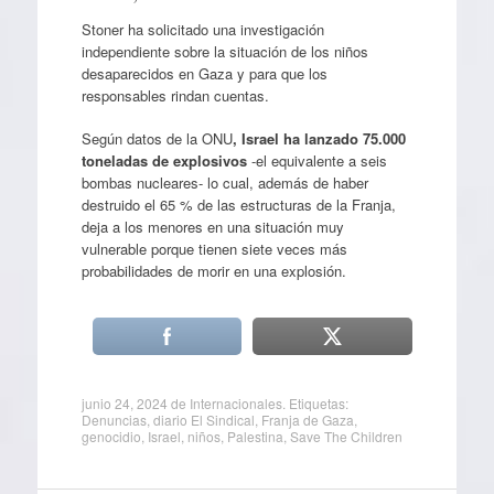
Stoner ha solicitado una investigación
independiente sobre la situación de los niños
desaparecidos en Gaza y para que los
responsables rindan cuentas.
Según datos de la ONU
, Israel ha lanzado 75.000
toneladas de explosivos
-el equivalente a seis
bombas nucleares- lo cual, además de haber
destruido el 65 % de las estructuras de la Franja,
deja a los menores en una situación muy
vulnerable porque tienen siete veces más
probabilidades de morir en una explosión.
junio 24, 2024
de
Internacionales
. Etiquetas:
Denuncias
,
diario El Sindical
,
Franja de Gaza
,
genocidio
,
Israel
,
niños
,
Palestina
,
Save The Children