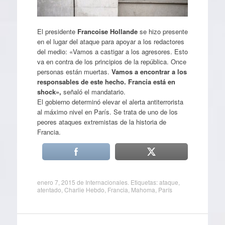
El presidente
Francoise Hollande
se hizo presente
en el lugar del ataque para apoyar a los redactores
del medio: «Vamos a castigar a los agresores. Esto
va en contra de los principios de la república. Once
personas están muertas.
Vamos a encontrar a los
responsables de este hecho. Francia está en
shock»,
señaló el mandatario.
El gobierno determinó elevar el alerta antiterrorista
al máximo nivel en París. Se trata de uno de los
peores ataques extremistas de la historia de
Francia.
enero 7, 2015
de
Internacionales
. Etiquetas:
ataque
,
atentado
,
Charlie Hebdo
,
Francia
,
Mahoma
,
París