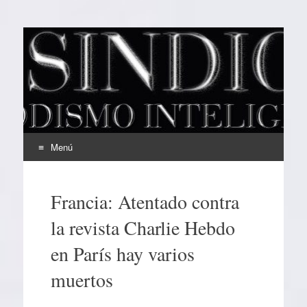
EL SINDICAL
Periodismo Inteligente
Menú
Ir
al
Francia: Atentado contra
contenido
la revista Charlie Hebdo
en París hay varios
muertos