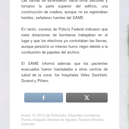
Las llamas se extendieron hacia otros sectores y
tomaron la parte superior del edificio, una
construcción de madera, aunque no se registraban
heridos, señalaron fuentes del SAME.
En tanto, voceros de Policía Federal indicaron que
siete dotaciones de bomberos trabajaban en el
lugar y que los efectivos ya controlaban las llamas,
aunque persistía un intenso humo negro debido a la
combustión de papeles del archivo.
El SAME informó además que los pacientes
evacuados fueron trasladados a otros centros de
salud de la zona: los hospitales Vélez Sarsfield,
Durand y Piñero.
enero 10, 2012
de
Policiales
. Etiquetas:
bomberos
,
Flores
,
Hospital General de Agudos Teodoro Álvarez
,
incendio