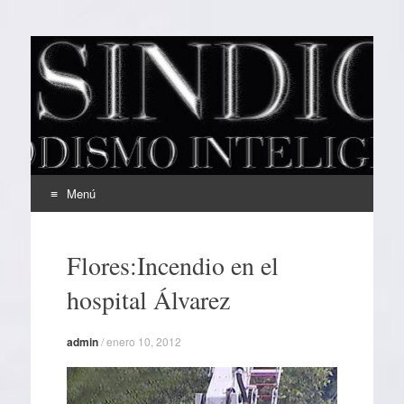
EL SINDICAL
Periodismo Inteligente
Menú
Ir
al
Flores:Incendio en el
contenido
hospital Álvarez
admin
/
enero 10, 2012