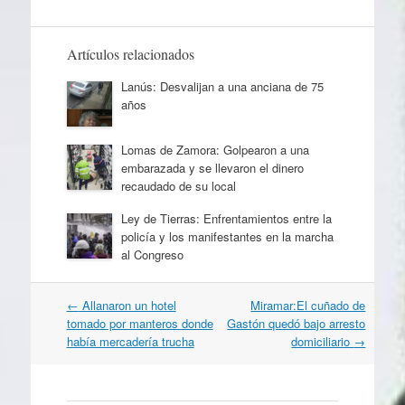
Artículos relacionados
Lanús: Desvalijan a una anciana de 75
años
Lomas de Zamora: Golpearon a una
embarazada y se llevaron el dinero
recaudado de su local
Ley de Tierras: Enfrentamientos entre la
policía y los manifestantes en la marcha
al Congreso
Navegación
←
Allanaron un hotel
Miramar:El cuñado de
por
tomado por manteros donde
Gastón quedó bajo arresto
artículos
había mercadería trucha
domiciliario
→