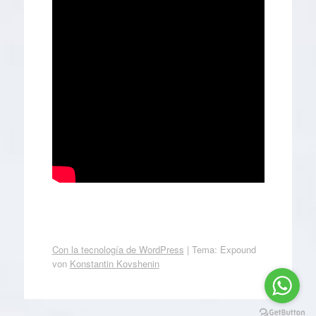
Con la tecnología de WordPress
|
Tema: Expound
von
Konstantin Kovshenin