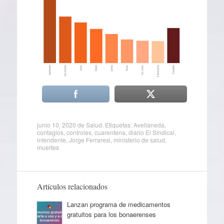
junio 10, 2020
de
Salud
. Etiquetas:
Avellaneda
,
contagios
,
controles
,
cuarentena
,
diario El Sindical
,
intendente
,
Jorge Ferraresi
,
ministerio de salud
,
muertes
Artículos relacionados
Lanzan programa de medicamentos
gratuitos para los bonaerenses