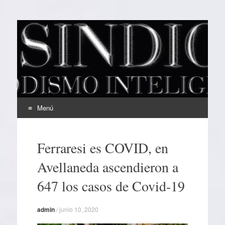
EL SINDICAL
Periodismo Inteligente
Menú
Ir
al
Ferraresi es COVID, en
contenido
Avellaneda ascendieron a
647 los casos de Covid-19
admin
/
junio 10, 2020