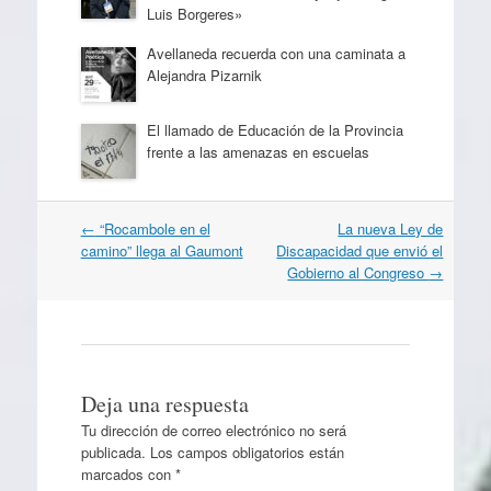
Luis Borgeres»
Avellaneda recuerda con una caminata a
Alejandra Pizarnik
El llamado de Educación de la Provincia
frente a las amenazas en escuelas
Navegación
←
“Rocambole en el
La nueva Ley de
por
camino” llega al Gaumont
Discapacidad que envió el
artículos
Gobierno al Congreso
→
Deja una respuesta
Tu dirección de correo electrónico no será
publicada.
Los campos obligatorios están
marcados con
*