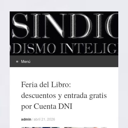
EL SINDICAL
Periodismo Inteligente
Menú
Ir
al
Feria del Libro:
contenido
descuentos y entrada gratis
por Cuenta DNI
admin
/
abril 21, 2026