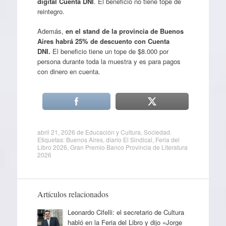
digital Cuenta DNI
. El beneficio no tiene tope de
reintegro.
Además,
en el stand de la provincia de Buenos
Aires habrá 25% de descuento con Cuenta
DNI.
El beneficio tiene un tope de $8.000 por
persona durante toda la muestra y es para pagos
con dinero en cuenta.
abril 21, 2026
de
Educación y Cultura
,
Sociedad
.
Etiquetas:
Buenos Aires
,
diario El Sindical
,
Feria del
Libro 2026
,
Gran Premio Banco Provincia de Literatura
2026
Artículos relacionados
Leonardo Cifelli: el secretario de Cultura
habló en la Feria del Libro y dijo «Jorge