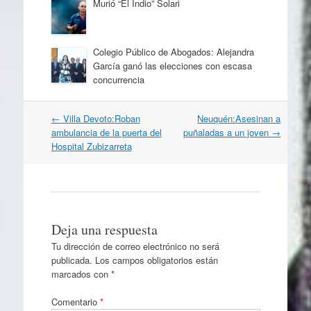
Murió “El Indio” Solari
Colegio Público de Abogados: Alejandra
García ganó las elecciones con escasa
concurrencia
Navegación
←
Villa Devoto:Roban
Neuquén:Asesinan a
por
ambulancia de la puerta del
puñaladas a un joven
→
artículos
Hospital Zubizarreta
Deja una respuesta
Tu dirección de correo electrónico no será
publicada.
Los campos obligatorios están
marcados con
*
Comentario
*