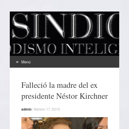
EL SINDICAL
Periodismo Inteligente
Menú
Ir
al
Falleció la madre del ex
contenido
presidente Néstor Kirchner
admin
/
febrero 17, 2013