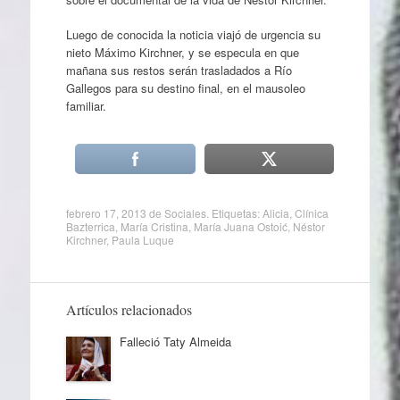
Luego de conocida la noticia viajó de urgencia su
nieto Máximo Kirchner, y se especula en que
mañana sus restos serán trasladados a Río
Gallegos para su destino final, en el mausoleo
familiar.
febrero 17, 2013
de
Sociales
. Etiquetas:
Alicia
,
Clínica
Bazterrica
,
María Cristina
,
María Juana Ostoić
,
Néstor
Kirchner
,
Paula Luque
Artículos relacionados
Falleció Taty Almeida