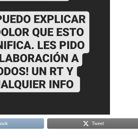
book
Tweet