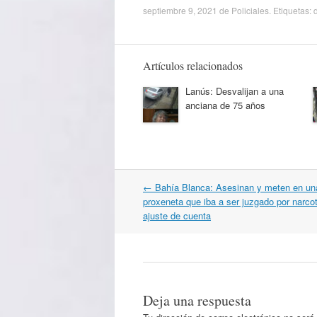
septiembre 9, 2021
de
Policiales
. Etiquetas:
Artículos relacionados
Lanús: Desvalijan a una
anciana de 75 años
Navegación
←
Bahía Blanca: Asesinan y meten en un
por
proxeneta que iba a ser juzgado por narcot
artículos
ajuste de cuenta
Deja una respuesta