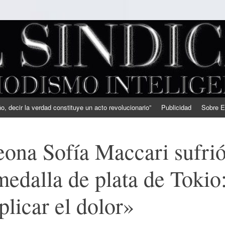
, decir la verdad constituye un acto revolucionario”
Publicidad
Sobre E
eona Sofía Maccari sufri
medalla de plata de Tokio
licar el dolor»