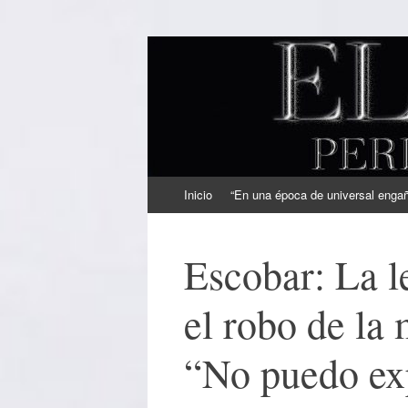
EL SINDICAL
Periodismo Inteligente
Ir
Inicio
“En una época de universal engaño
al
contenido
Escobar: La l
el robo de la 
“No puedo exp