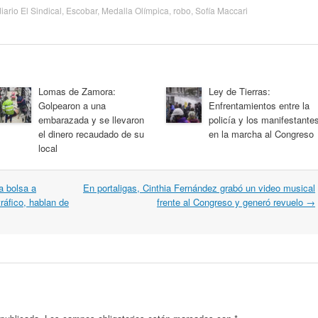
diario El Sindical
,
Escobar
,
Medalla Olímpica
,
robo
,
Sofía Maccari
Lomas de Zamora:
Ley de Tierras:
Golpearon a una
Enfrentamientos entre la
embarazada y se llevaron
policía y los manifestante
el dinero recaudado de su
en la marcha al Congreso
local
a bolsa a
En portaligas, Cinthia Fernández grabó un video musical
ráfico, hablan de
frente al Congreso y generó revuelo
→