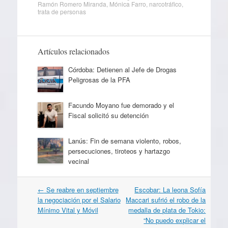
Ramón Romero Miranda
,
Mónica Farro
,
narcotráfico
,
trata de personas
Artículos relacionados
Córdoba: Detienen al Jefe de Drogas
Peligrosas de la PFA
Facundo Moyano fue demorado y el
Fiscal solicitó su detención
Lanús: Fin de semana violento, robos,
persecuciones, tiroteos y hartazgo
vecinal
Navegación
←
Se reabre en septiembre
Escobar: La leona Sofía
por
la negociación por el Salario
Maccari sufrió el robo de la
artículos
Mínimo Vital y Móvil
medalla de plata de Tokio:
“No puedo explicar el