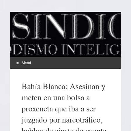
EL SINDICAL
Periodismo Inteligente
Menú
Ir
al
Bahía Blanca: Asesinan y
contenido
meten en una bolsa a
proxeneta que iba a ser
juzgado por narcotráfico,
hablan de ajuste de cuenta