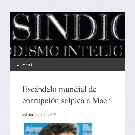
EL SINDICAL
Periodismo Inteligente
Menú
Ir
al
Escándalo mundial de
contenido
corrupción salpica a Macri
admin
/
abril 3, 2016