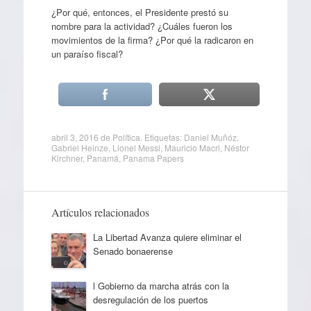
¿Por qué, entonces, el Presidente prestó su
nombre para la actividad? ¿Cuáles fueron los
movimientos de la firma? ¿Por qué la radicaron en
un paraíso fiscal?
abril 3, 2016
de
Política
. Etiquetas:
Daniel Muñóz
,
Gabriel Heinze
,
Lionel Messi
,
Mauricio Macri
,
Néstor
Kirchner
,
Panamá
,
Panama Papers
Artículos relacionados
La Libertad Avanza quiere eliminar el
Senado bonaerense
l Gobierno da marcha atrás con la
desregulación de los puertos