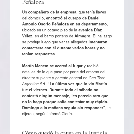
Peñaloza
Un
compañero de la empresa
, que tenía llaves
del domicilio
, encontró el cuerpo de Daniel
Antonio Osorio Peñaloza en su departamento
,
ubicado en un octavo piso de la
avenida Díaz
Vélez,
en el barrio porteño de
Almagro.
El hallazgo
se produjo luego que varias allegados
intentaron
contactarse con él durante varios horas y no
tenían respuestas.
Martín Menem se acercó al lugar
y recibió
detalles de lo que paso por parte del entorno del
director suplente y gerente general de
Gen Tech
Argentina SA
.
“La última vez que lo vio Martín
fue el viernes. Durante todo el sábado no
contestó ningún mensaje, les parecía raro que
no lo haga porque solía contestar muy rápido.
Domingo a la mañana seguía sin responder”
, le
dijeron, según informó Clarín.
Cómo quedó la causa en la Justicia