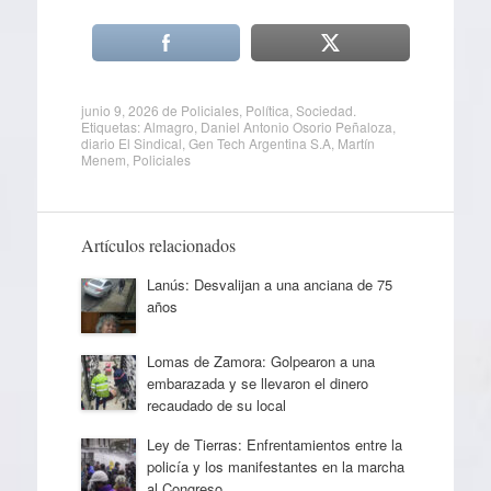
junio 9, 2026
de
Policiales
,
Política
,
Sociedad
.
Etiquetas:
Almagro
,
Daniel Antonio Osorio Peñaloza
,
diario El Sindical
,
Gen Tech Argentina S.A
,
Martín
Menem
,
Policiales
Artículos relacionados
Lanús: Desvalijan a una anciana de 75
años
Lomas de Zamora: Golpearon a una
embarazada y se llevaron el dinero
recaudado de su local
Ley de Tierras: Enfrentamientos entre la
policía y los manifestantes en la marcha
al Congreso