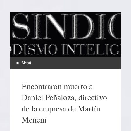
EL SINDICAL
Periodismo Inteligente
Menú
Ir
al
Encontraron muerto a
contenido
Daniel Peñaloza, directivo
de la empresa de Martín
Menem