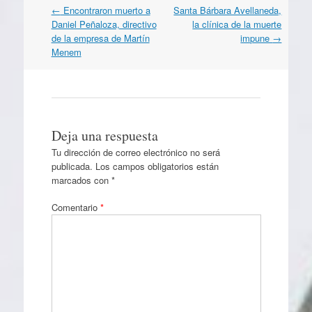
Navegación
←
Encontraron muerto a
Santa Bárbara Avellaneda,
por
Daniel Peñaloza, directivo
la clínica de la muerte
artículos
de la empresa de Martín
impune
→
Menem
Deja una respuesta
Tu dirección de correo electrónico no será
publicada.
Los campos obligatorios están
marcados con
*
Comentario
*