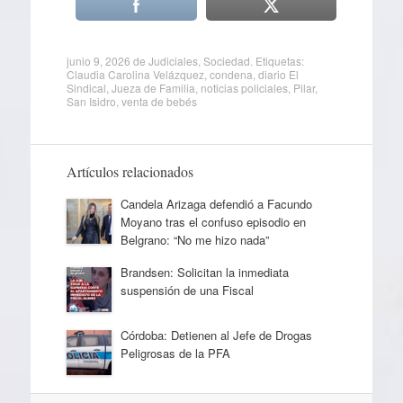
junio 9, 2026
de
Judiciales
,
Sociedad
. Etiquetas:
Claudia Carolina Velázquez
,
condena
,
diario El
Sindical
,
Jueza de Familia
,
noticias policiales
,
Pilar
,
San Isidro
,
venta de bebés
Artículos relacionados
Candela Arizaga defendió a Facundo
Moyano tras el confuso episodio en
Belgrano: “No me hizo nada”
Brandsen: Solicitan la inmediata
suspensión de una Fiscal
Córdoba: Detienen al Jefe de Drogas
Peligrosas de la PFA