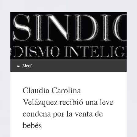
EL SINDICAL
Periodismo Inteligente
Menú
Ir
al
Claudia Carolina
contenido
Velázquez recibió una leve
condena por la venta de
bebés