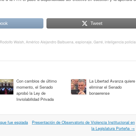
book
Tweet
Rodolfo Walsh
,
Américo Alejandro Balbuena
,
espionaje
,
Garré
,
inteligencia policia
Con cambios de último
La Libertad Avanza quiere
momento, el Senado
eliminar el Senado
aprobó la Ley de
bonaerense
Inviolabilidad Privada
 que fue espiada
Presentación de Observatorio de Violencia Institucional en
la Legislatura Porteña
→