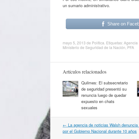
un sumario administrativo.
Share on Face
mayo 5, 2013
de
Política
. Etiquetas:
Agencia 
Ministerio de Seguridad de la Nación
,
PFA
Artículos relacionados
Quilmes: El subsecretario
de seguridad presentó su
renuncia luego de quedar
expuesto en chats
sexuales
Navegación
←
La agencia de noticias Walsh denuncia
por
por el Gobierno Nacional durante 10 años
artículos