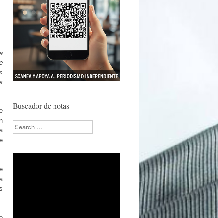
a
e
as
s
Buscador de notas
de
n
Search
a
e
ue
a
s
de