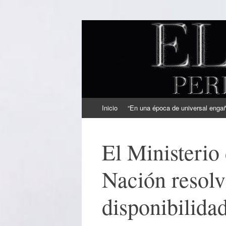
EL SINDICAL
Periodismo Inteligente
Ir
Inicio
“En una época de universal engaño
al
contenido
El Ministerio
Nación resolv
disponibilidad