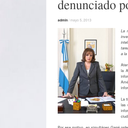
denunciado po
admin
/
mayo 5, 2013
La 
inv
inte
tare
a la
Aten
la 
info
Amé
info
La t
las 
inf
ciud
Por ese motivo, en simultáneo Garré orden