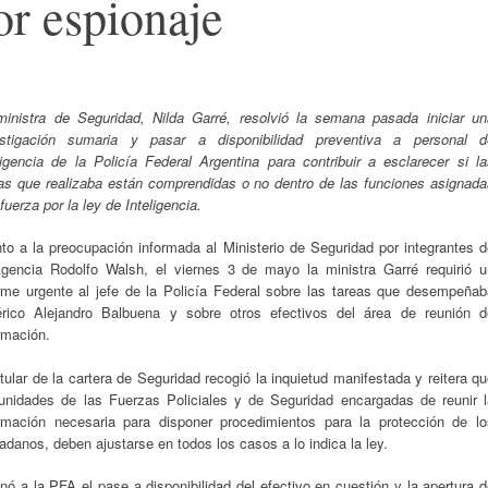
r espionaje
ministra de Seguridad, Nilda Garré, resolvió la semana pasada iniciar un
estigación sumaria y pasar a disponibilidad preventiva a personal d
ligencia de la Policía Federal Argentina para contribuir a esclarecer si l
as que realizaba están comprendidas o no dentro de las funciones asignada
 fuerza por la ley de Inteligencia.
to a la preocupación informada al Ministerio de Seguridad por integrantes 
Agencia Rodolfo Walsh, el viernes 3 de mayo la ministra Garré requirió u
rme urgente al jefe de la Policía Federal sobre las tareas que desempeñab
rico Alejandro Balbuena y sobre otros efectivos del área de reunión d
rmación.
itular de la cartera de Seguridad recogió la inquietud manifestada y reitera q
unidades de las Fuerzas Policiales y de Seguridad encargadas de reunir l
ormación necesaria para disponer procedimientos para la protección de lo
adanos, deben ajustarse en todos los casos a lo indica la ley.
ó a la PFA el pase a disponibilidad del efectivo en cuestión y la apertura 