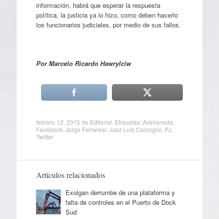
información, habrá que esperar la respuesta
política, la justicia ya lo hizo, como deben hacerlo
los funcionarios judiciales, por medio de sus fallos.
Por Marcelo Ricardo Hawrylciw
febrero 12, 2015
de
Editorial
. Etiquetas:
Avellaneda
,
Facebook
,
Jorge Ferraresi
,
Juez Luis Carzoglio
,
PJ
,
Twitter
Artículos relacionados
Exolgan derrumbe de una plataforma y
falta de controles en el Puerto de Dock
Sud