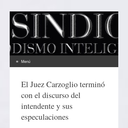
EL SINDICAL
Periodismo Inteligente
Menú
Ir
al
El Juez Carzoglio terminó
contenido
con el discurso del
intendente y sus
especulaciones