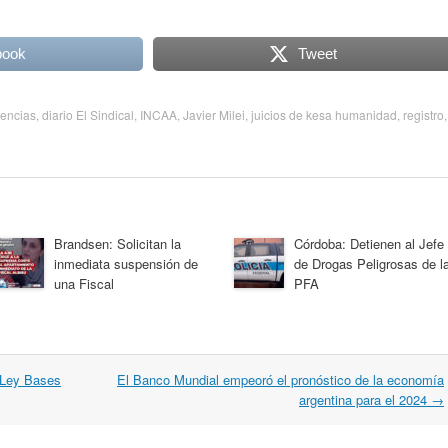
book
Tweet
encias
,
diario El Sindical
,
INCAA
,
Javier Milei
,
juicios de kesa humanidad
,
registro
,
Brandsen: Solicitan la
Córdoba: Detienen al Jefe
inmediata suspensión de
de Drogas Peligrosas de l
una Fiscal
PFA
 Ley Bases
El Banco Mundial empeoró el pronóstico de la economía
argentina para el 2024
→