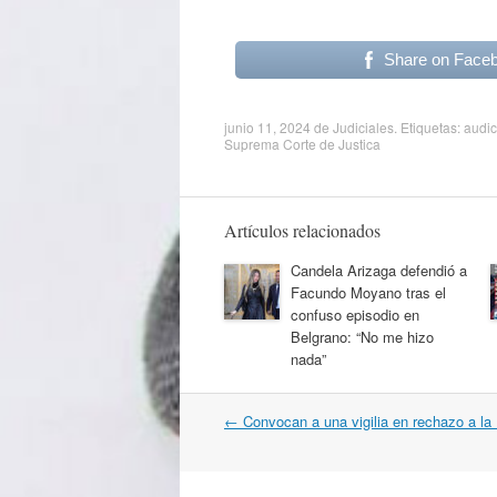
Share on Face
junio 11, 2024
de
Judiciales
. Etiquetas:
audic
Suprema Corte de Justica
Artículos relacionados
Candela Arizaga defendió a
Facundo Moyano tras el
confuso episodio en
Belgrano: “No me hizo
nada”
Navegación
←
Convocan a una vigilia en rechazo a la
por
artículos