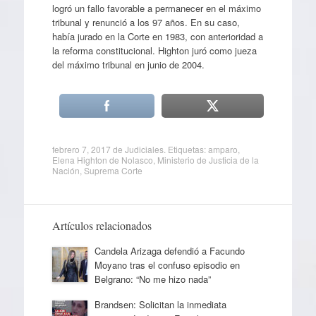
logró un fallo favorable a permanecer en el máximo
tribunal y renunció a los 97 años. En su caso,
había jurado en la Corte en 1983, con anterioridad a
la reforma constitucional. Highton juró como jueza
del máximo tribunal en junio de 2004.
febrero 7, 2017
de
Judiciales
. Etiquetas:
amparo
,
Elena Highton de Nolasco
,
Ministerio de Justicia de la
Nación
,
Suprema Corte
Artículos relacionados
Candela Arizaga defendió a Facundo
Moyano tras el confuso episodio en
Belgrano: “No me hizo nada”
Brandsen: Solicitan la inmediata