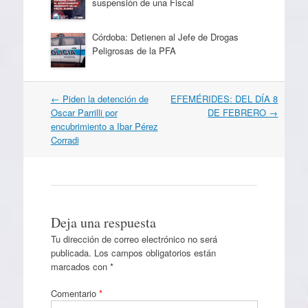
suspensión de una Fiscal
Córdoba: Detienen al Jefe de Drogas
Peligrosas de la PFA
Navegación
←
Piden la detención de
EFEMÉRIDES: DEL DÍA 8
por
Oscar Parrilli por
DE FEBRERO
→
artículos
encubrimiento a Ibar Pérez
Corradi
Deja una respuesta
Tu dirección de correo electrónico no será
publicada.
Los campos obligatorios están
marcados con
*
Comentario
*