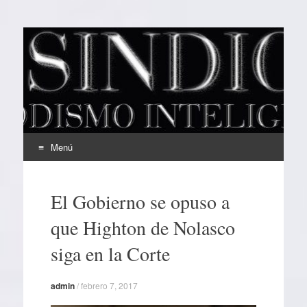
EL SINDICAL
Periodismo Inteligente
Menú
Ir
al
El Gobierno se opuso a
contenido
que Highton de Nolasco
siga en la Corte
admin
/
febrero 7, 2017