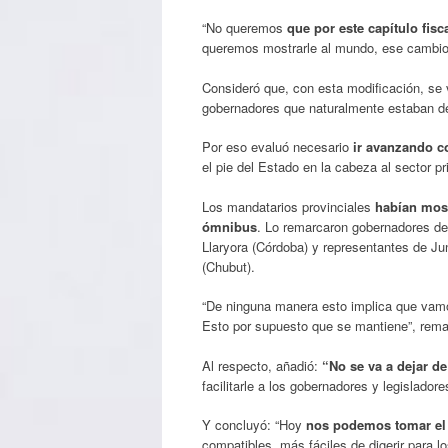
“No queremos
que por este capítulo fi
queremos mostrarle al mundo, ese cambio 
Consideró que, con esta modificación, se 
gobernadores que naturalmente estaban def
Por eso evaluó necesario
ir avanzando co
el pie del Estado en la cabeza al sector pr
Los mandatarios provinciales
habían most
ómnibus
. Lo remarcaron gobernadores de
Llaryora (Córdoba) y representantes de Ju
(Chubut).
“De ninguna manera esto implica que vam
Esto por supuesto que se mantiene”, rema
Al respecto, añadió:
“No se va a dejar de
facilitarle a los gobernadores y legisladore
Y concluyó: “Hoy
nos podemos tomar el
compatibles, más fáciles de digerir para l