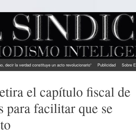
, decir la verdad constituye un acto revolucionario”
Publicidad
Sobre E
tira el capítulo fiscal de
 para facilitar que se
to