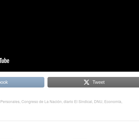
book
Tweet
 Personales
,
Congreso de La Nación
,
diario El Sindical
,
DNU
,
Economía
,