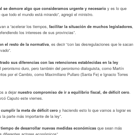
scal se demore algo que consideramos urgente y necesario
y es lo que
que todo el mundo está mirando”, agregó el ministro.
van a “acelerar los tiempos,
facilitar la situación de muchos legisladores
,
endiendo los intereses de sus provincias”.
n el resto de la normativa
, es decir “con las desregulaciones que le sacan
ivado”.
rado sus diferencias con las retenciones establecidas en la ley
l peronismo duro, pero también del peronismo dialoguista, como Martín
ntos por el Cambio, como Maximiliano Pullaro (Santa Fe) e Ignacio Torres
os a dejar
nuestro compromiso de ir a equilibrio fiscal, de déficit cero
.
rcó Caputo este viernes.
 cumplir la meta de déficit cero
y haciendo esto lo que vamos a lograr es
s la parte más importante de la ley”.
 tiempo de desarrollar nuevas medidas económicas
que sean más
os diferentes actores económicos”