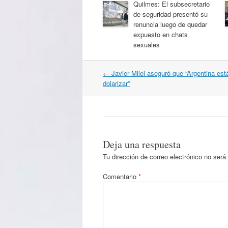
Quilmes: El subsecretario
de seguridad presentó su
renuncia luego de quedar
expuesto en chats
sexuales
Navegación
←
Javier Milei aseguró que “Argentina est
por
dolarizar”
artículos
Deja una respuesta
Tu dirección de correo electrónico no será
Comentario
*