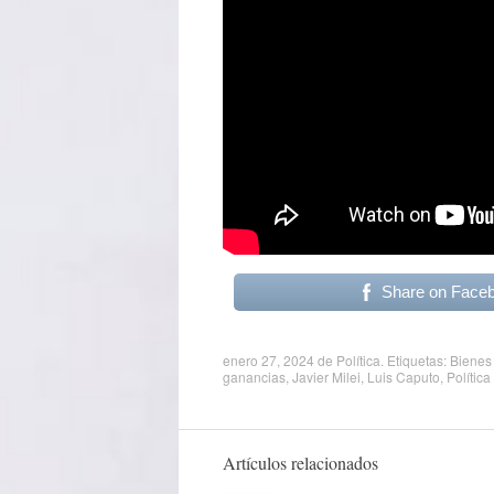
Share on Face
enero 27, 2024
de
Política
. Etiquetas:
Bienes
ganancias
,
Javier Milei
,
Luis Caputo
,
Política
Artículos relacionados