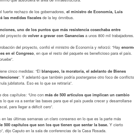
el fuerte rechazo de los gobernadores,
el ministro de Economía, Luis
rá las medidas fiscales
de la ley ómnibus.
enciones, uno de los puntos que más resistencia cosechaba entre
 del proyecto de
volver a gravar con Ganancias
a unos 800 mil trabajadores
probación del proyecto, confió el ministro de Economía y reforzó: “Hay
enorm
nes en el Congreso
, en que el resto del paquete es beneficioso para el país.
pruebe”.
tiene cinco medidas: “El
blanqueo, la moratoria, el adelanto de Bienes
etenciones
“. Y adelantó que también podría postergarse otro foco de conflicto
la jubilatoria. Eso es lo que se retiraría”.
ene dos capítulos: “Uno con
más de 500 artículos que implican un cambio
es lo que va a sentar las bases para que el país pueda crecer y desarrollarse
al, para llegar a déficit cero”.
 en las últimas semanas un claro consenso en lo que es la parte más
e 500 capítulos que son los que tienen que sentar la base.
Y cierto
o”, dijo Caputo en la sala de conferencias de la Casa Rosada.