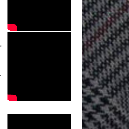
.
e
: