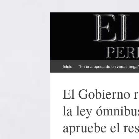
EL SINDICAL
Periodismo Inteligente
Ir
Inicio
“En una época de universal engaño
al
contenido
El Gobierno re
la ley ómnibus
apruebe el res