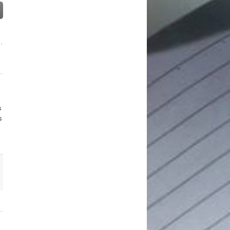
d
,
s
s