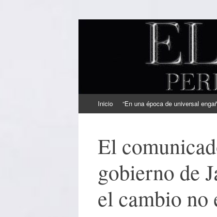
EL SINDICAL
Periodismo Inteligente
Ir
Inicio
“En una época de universal engaño
al
contenido
El comunicad
gobierno de J
el cambio no 