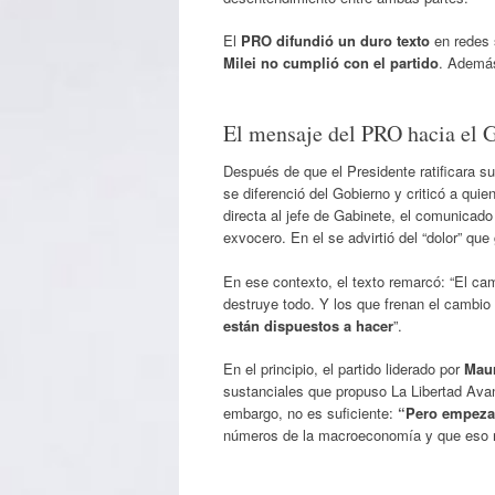
El
PRO difundió un duro texto
en redes 
Milei
no cumplió con el partido
. Además
El mensaje del PRO hacia el G
Después de que el Presidente ratificara s
se diferenció del Gobierno y criticó a qu
directa al jefe de Gabinete, el comunicado
exvocero. En el se advirtió del “dolor” q
En ese contexto, el texto remarcó: “El c
destruye todo. Y los que frenan el cambio
están dispuestos a hacer
”.
En el principio, el partido liderado por
Maur
sustanciales que propuso La Libertad Ava
embargo, no es suficiente:
“Pero empezar
números de la macroeconomía y que eso re