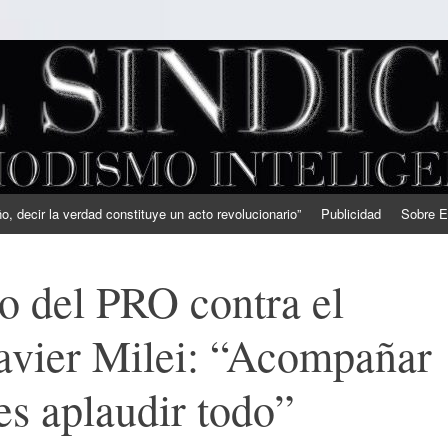
, decir la verdad constituye un acto revolucionario”
Publicidad
Sobre E
o del PRO contra el
avier Milei: “Acompañar
es aplaudir todo”