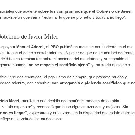
sociales que advierte
sobre los compromisos que el Gobierno de Javier
, advirtieron que van a “reclamar lo que se prometió y todavía no llegó”.
obierno de Javier Milei
u apoyo a
Manuel Adorni,
el
PRO
publicó un mensaje contundente en el que
ienes “frenan el cambio desde adentro”. A pesar de que no se nombró de forma
 dejó frases terminantes sobre el accionar del mandatario y su respaldo al
ue genera cuando
“no se respeta el sacrificio ajeno”
y “no se da el ejemplo”.
ambio tiene dos enemigos, el populismo de siempre, que promete mucho y
 desde adentro, con soberbia,
con arrogancia o pidiendo sacrificios que n
icio Macri,
manifestó que decidió acompañar el proceso de cambio
nza “sin especular” y reconoció que hubo algunos avances y mejoras. Sin
 no es llegar”
, expresaron y enfatizaron en la disparidad que existe entre lo
fleje en la vida de los ciudadanos.