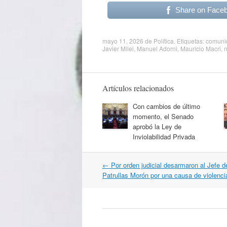
Share on Face
mayo 11, 2026
de
Política
. Etiquetas:
comuni
Javier Milei
,
Manuel Adorni
,
Mauricio Macri
,
n
Artículos relacionados
Con cambios de último
momento, el Senado
aprobó la Ley de
Inviolabilidad Privada
Navegación
←
Por orden judicial desarmaron al Jefe 
por
Patrullas Morón por una causa de violenci
artículos