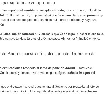
o por su falta de compromiso
n “
acompañar el cambio no es aplaudir todo
, mucho menos, aplaudir lo
falta”
. De esta forma, se puso énfasis en
“reclamar lo que se prometió y
e que el proceso que prometía cambios realmente se efectúe y haya una
ión.
pitales, mejor educación
. Y cuidar lo que ya se logró. Y hacer lo que falta.
o cambie tu vida. Ese es el próximo paso. Ahí vamos”, finalizó el texto.
 de Andreis cuestionó la decisión del Gobierno de
 de explicaciones respecto al tema de parte de Adorni”
, sostuvo el
 Cambiemos, y añadió: “No le veo ninguna lógica,
daña la imagen del
.
ue el diputado nacional cuestionara al Gobierno por respaldar al jefe de
riquecimiento ilícito. El apoyo de Milei está generando roces entre sus