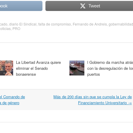
book
Tweet
cado
,
diario El Sindical
,
falta de compromiso
,
Fernando de Andreis
,
gobernabilida
oticias
,
PRO
La Libertad Avanza quiere
l Gobierno da marcha atrá
eliminar el Senado
con la desregulación de lo
bonaerense
puertos
del Comando de
Más de 200 días sin que se cumpla la Ley de
a de género
Financiamiento Universitario
→