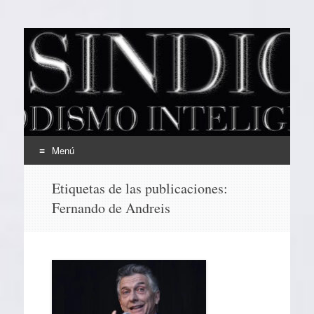
EL SINDICAL
Periodismo Inteligente
Menú
Ir
Etiquetas de las publicaciones:
al
Fernando de Andreis
contenido