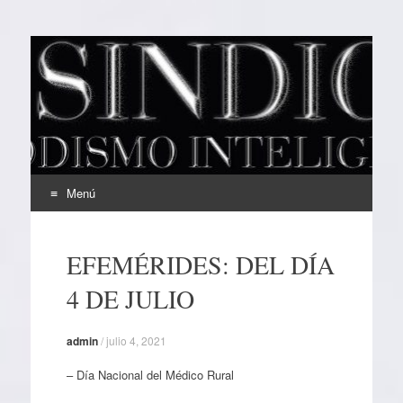
EL SINDICAL
Periodismo Inteligente
Menú
Ir
al
EFEMÉRIDES: DEL DÍA
contenido
4 DE JULIO
admin
/
julio 4, 2021
– Día Nacional del Médico Rural