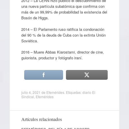
2012 – La CERN hizo público el descubrimiento de
una nueva partícula subatómica que confirma con
más de un 99,99% de probabilidad la existencia del
Bosón de Higgs.
2014 – El Parlamento ruso ratifica la condonación
del 90 % de la deuda de Cuba con la extinta Unión
Soviética.
2016 – Muere Abbas Kiarostami, director de cine,
guionista, productor y fotógrafo iraní.
julio 4, 2021
de
Efemérides
. Etiquetas:
diario El
Sindical
,
Efemérides
Artículos relacionados