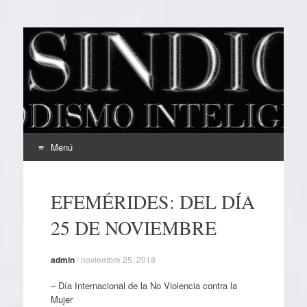
EL SINDICAL
Periodismo Inteligente
Menú
Ir
al
EFEMÉRIDES: DEL DÍA
contenido
25 DE NOVIEMBRE
admin
/
noviembre 25, 2018
– Día Internacional de la No Violencia contra la
Mujer