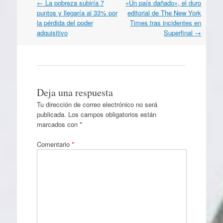
Navegación
←
La pobreza subiría 7
«Un país dañado», el duro
por
puntos y llegaría al 33% por
editorial de The New York
artículos
la pérdida del poder
Times tras incidentes en
adquisitivo
Superfinal
→
Deja una respuesta
Tu dirección de correo electrónico no será
publicada.
Los campos obligatorios están
marcados con
*
Comentario
*