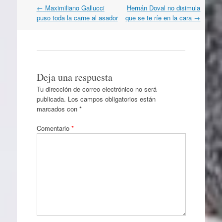
Navegación
←
Maximiliano Gallucci
Hernán Doval no disimula
por
puso toda la carne al asador
que se te ríe en la cara
→
artículos
Deja una respuesta
Tu dirección de correo electrónico no será
publicada.
Los campos obligatorios están
marcados con
*
Comentario
*