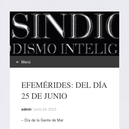
EL SINDICAL
Periodismo Inteligente
Menú
Ir
al
EFEMÉRIDES: DEL DÍA
contenido
25 DE JUNIO
admin
/
junio 24, 2023
– Día de la Gente de Mar