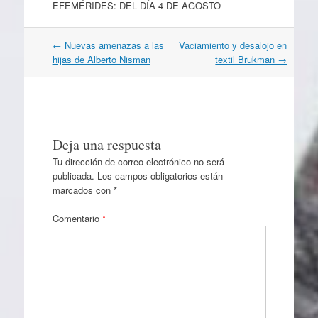
EFEMÉRIDES: DEL DÍA 4 DE AGOSTO
Navegación
←
Nuevas amenazas a las
Vaciamiento y desalojo en
por
hijas de Alberto Nisman
textil Brukman
→
artículos
Deja una respuesta
Tu dirección de correo electrónico no será
publicada.
Los campos obligatorios están
marcados con
*
Comentario
*