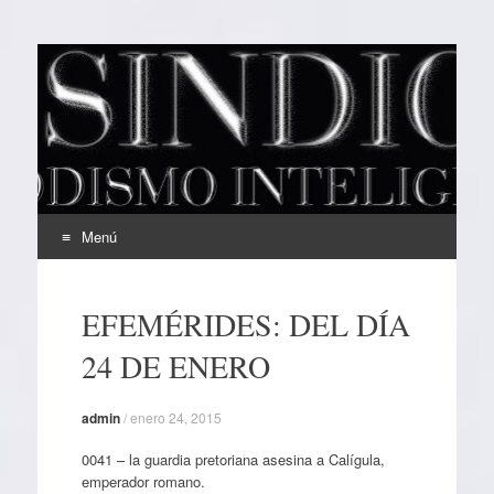
EL SINDICAL
Periodismo Inteligente
Menú
Ir
al
EFEMÉRIDES: DEL DÍA
contenido
24 DE ENERO
admin
/
enero 24, 2015
0041 – la guardia pretoriana asesina a Calígula,
emperador romano.