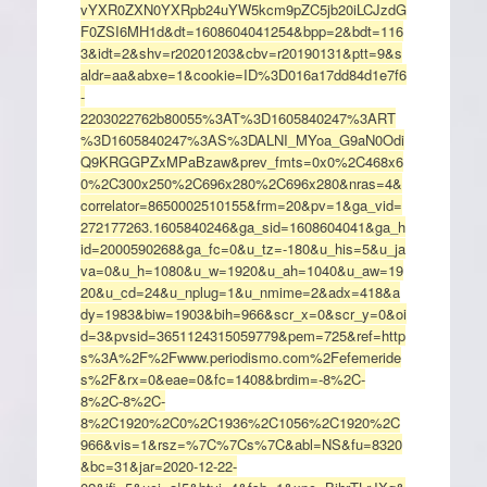
vYXR0ZXN0YXRpb24uYW5kcm9pZC5jb20iLCJzdG
F0ZSI6MH1d&dt=1608604041254&bpp=2&bdt=116
3&idt=2&shv=r20201203&cbv=r20190131&ptt=9&s
aldr=aa&abxe=1&cookie=ID%3D016a17dd84d1e7f6
-
2203022762b80055%3AT%3D1605840247%3ART
%3D1605840247%3AS%3DALNI_MYoa_G9aN0Odi
Q9KRGGPZxMPaBzaw&prev_fmts=0x0%2C468x6
0%2C300x250%2C696x280%2C696x280&nras=4&
correlator=8650002510155&frm=20&pv=1&ga_vid=
272177263.1605840246&ga_sid=1608604041&ga_h
id=2000590268&ga_fc=0&u_tz=-180&u_his=5&u_ja
va=0&u_h=1080&u_w=1920&u_ah=1040&u_aw=19
20&u_cd=24&u_nplug=1&u_nmime=2&adx=418&a
dy=1983&biw=1903&bih=966&scr_x=0&scr_y=0&oi
d=3&pvsid=3651124315059779&pem=725&ref=http
s%3A%2F%2Fwww.periodismo.com%2Fefemeride
s%2F&rx=0&eae=0&fc=1408&brdim=-8%2C-
8%2C-8%2C-
8%2C1920%2C0%2C1936%2C1056%2C1920%2C
966&vis=1&rsz=%7C%7Cs%7C&abl=NS&fu=8320
&bc=31&jar=2020-12-22-