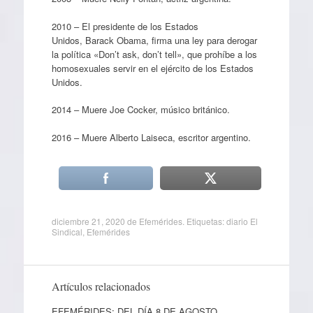
2010 – El presidente de los Estados
Unidos, Barack Obama, firma una ley para derogar
la política «Don’t ask, don’t tell», que prohíbe a los
homosexuales servir en el ejército de los Estados
Unidos.
2014 – Muere Joe Cocker, músico británico.
2016 – Muere Alberto Laiseca, escritor argentino.
diciembre 21, 2020
de
Efemérides
. Etiquetas:
diario El
Sindical
,
Efemérides
Artículos relacionados
EFEMÉRIDES: DEL DÍA 8 DE AGOSTO