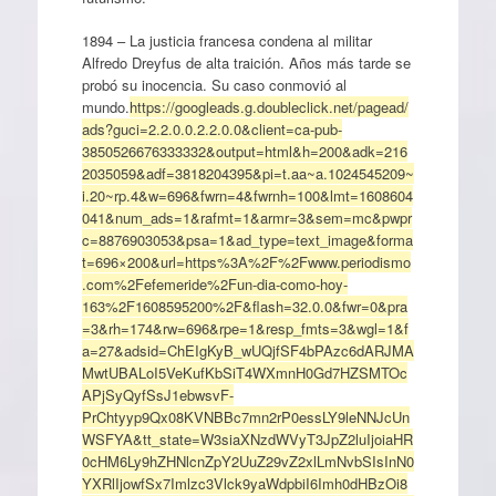
1894 – La justicia francesa condena al militar
Alfredo Dreyfus de alta traición. Años más tarde se
probó su inocencia. Su caso conmovió al
mundo.
https://googleads.g.doubleclick.net/pagead/
ads?guci=2.2.0.0.2.2.0.0&client=ca-pub-
3850526676333332&output=html&h=200&adk=216
2035059&adf=3818204395&pi=t.aa~a.1024545209~
i.20~rp.4&w=696&fwrn=4&fwrnh=100&lmt=1608604
041&num_ads=1&rafmt=1&armr=3&sem=mc&pwpr
c=8876903053&psa=1&ad_type=text_image&forma
t=696×200&url=https%3A%2F%2Fwww.periodismo
.com%2Fefemeride%2Fun-dia-como-hoy-
163%2F1608595200%2F&flash=32.0.0&fwr=0&pra
=3&rh=174&rw=696&rpe=1&resp_fmts=3&wgl=1&f
a=27&adsid=ChEIgKyB_wUQjfSF4bPAzc6dARJMA
MwtUBALoI5VeKufKbSiT4WXmnH0Gd7HZSMTOc
APjSyQyfSsJ1ebwsvF-
PrChtyyp9Qx08KVNBBc7mn2rP0essLY9leNNJcUn
WSFYA&tt_state=W3siaXNzdWVyT3JpZ2luIjoiaHR
0cHM6Ly9hZHNlcnZpY2UuZ29vZ2xlLmNvbSIsInN0
YXRlIjowfSx7Imlzc3Vlck9yaWdpbiI6Imh0dHBzOi8