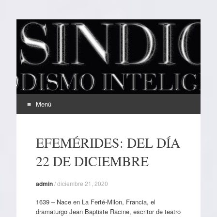
EL SINDICAL
Periodismo Inteligente
Menú
Ir
al
EFEMÉRIDES: DEL DÍA
contenido
22 DE DICIEMBRE
admin
/
diciembre 21, 2020
1639 – Nace en La Ferté-Milon, Francia, el
dramaturgo Jean Baptiste Racine, escritor de teatro