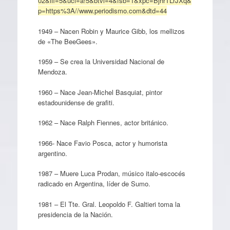
02&ifi=5&uci=a!5&btvi=4&fsb=1&xpc=BjhrTLrJXq&
p=https%3A//www.periodismo.com&dtd=44
1949 – Nacen Robin y Maurice Gibb, los mellizos
de «The BeeGees».
1959 – Se crea la Universidad Nacional de
Mendoza.
1960 – Nace Jean-Michel Basquiat, pintor
estadounidense de grafiti.
1962 – Nace Ralph Fiennes, actor británico.
1966- Nace Favio Posca, actor y humorista
argentino.
1987 – Muere Luca Prodan, músico italo-escocés
radicado en Argentina, líder de Sumo.
1981 – El Tte. Gral. Leopoldo F. Galtieri toma la
presidencia de la Nación.