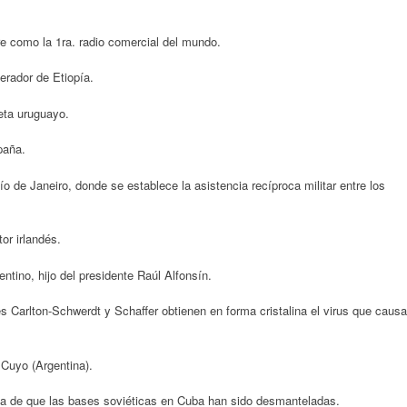
re como la 1ra. radio comercial del mundo.
erador de Etiopía.
eta uruguayo.
paña.
ío de Janeiro, donde se establece la asistencia recíproca militar entre los
or irlandés.
ntino, hijo del presidente Raúl Alfonsín.
 Carlton-Schwerdt y Schaffer obtienen en forma cristalina el virus que causa
 Cuyo (Argentina).
a de que las bases soviéticas en Cuba han sido desmanteladas.