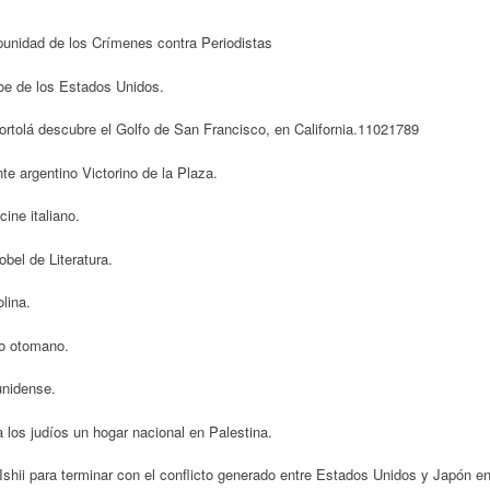
mpunidad de los Crímenes contra Periodistas
oe de los Estados Unidos.
rtolá descubre el Golfo de San Francisco, en California.11021789
te argentino Victorino de la Plaza.
ine italiano.
bel de Literatura.
lina.
io otomano.
unidense.
 los judíos un hogar nacional en Palestina.
Ishii para terminar con el conflicto generado entre Estados Unidos y Japón e