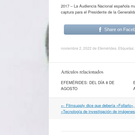
2017 – La Audiencia Nacional española ma
captura para el Presidente de la Generali
Share on Face
noviembre 2, 2022
de
Efemérides
. Etiquetas
Artículos relacionados
EFEMÉRIDES: DEL DÍA 8 DE
AGOSTO
Navegación
←
Filmsupply dice que debería «Follarlo»,
por
«Tecnología de investigación de imágenes
artículos