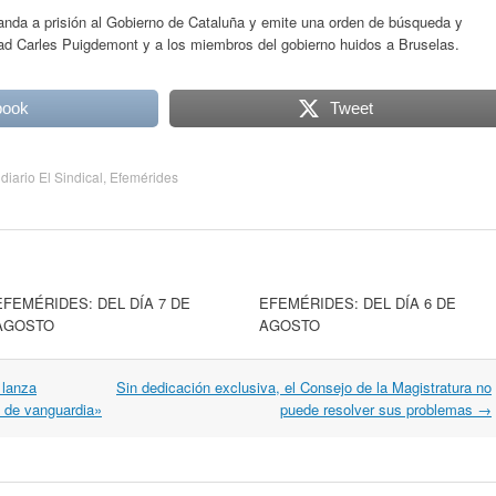
nda a prisión al Gobierno de Cataluña y emite una orden de búsqueda y
dad Carles Puigdemont y a los miembros del gobierno huidos a Bruselas.
book
Tweet
:
diario El Sindical
,
Efemérides
EFEMÉRIDES: DEL DÍA 7 DE
EFEMÉRIDES: DEL DÍA 6 DE
AGOSTO
AGOSTO
 lanza
Sin dedicación exclusiva, el Consejo de la Magistratura no
 de vanguardia»
puede resolver sus problemas
→