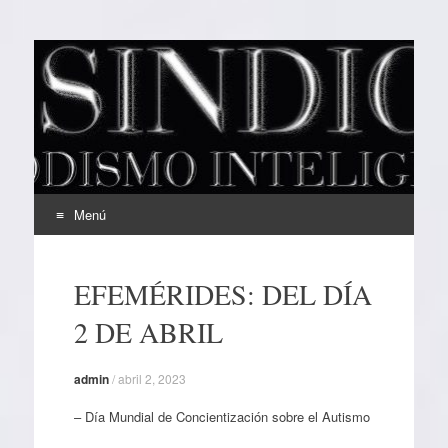
EL SINDICAL
Periodismo Inteligente
Menú
Ir
al
EFEMÉRIDES: DEL DÍA
contenido
2 DE ABRIL
admin
/
abril 2, 2023
– Día Mundial de Concientización sobre el Autismo