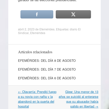
abril 2, 2023
de
Efemérides
. Etiquetas:
diario El
Sindical
,
Efemérides
Artículos relacionados
EFEMÉRIDES: DEL DÍA 8 DE AGOSTO
EFEMÉRIDES: DEL DÍA 7 DE AGOSTO
EFEMÉRIDES: DEL DÍA 6 DE AGOSTO
Navegación
←
Olavarría: Prendió fuego
Glew: Una menor de 13
por
a su novia con nafta y la
años se suicidó al enterarse
artículos
abandonó en la puerta del
que su abusador había
hospital
salido en libertad
→